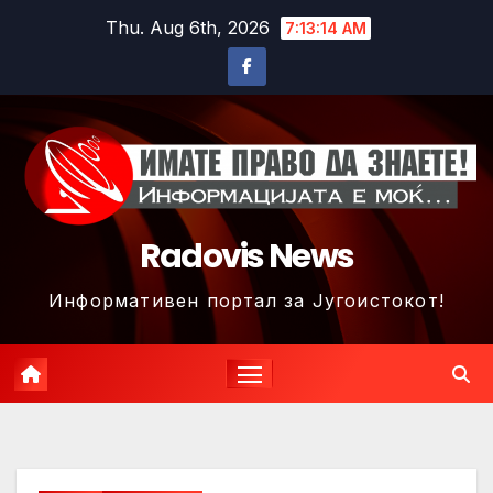
Skip
Thu. Aug 6th, 2026
7:13:16 AM
to
content
Radovis News
Информативен портал за Југоистокот!