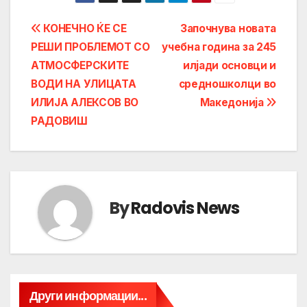
Post
КОНЕЧНО ЌЕ СЕ
Започнува новата
РЕШИ ПРОБЛЕМОТ СО
учебна година за 245
navigation
АТМОСФЕРСКИТЕ
илјади основци и
ВОДИ НА УЛИЦАТА
средношколци во
ИЛИЈА АЛЕКСОВ ВО
Македонија
РАДОВИШ
By
Radovis News
Други информации...