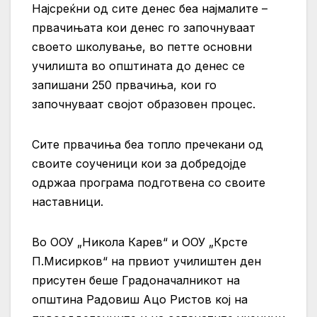
Најсреќни од сите денес беа најмалите –
првачињата кои денес го започнуваат
своето школување, во петте основни
училишта во општината до денес се
запишани 250 првачиња, кои го
започнуваат својот образовен процес.
Сите првачиња беа топло пречекани од
своите соученици кои за добредојде
одржаа програма подготвена со своите
наставници.
Во ООУ „Никола Карев“ и ООУ „Крсте
П.Мисирков“ на првиот училиштен ден
присутен беше Градоначалникот на
општина Радовиш Ацо Ристов кој на