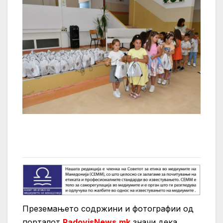
Преземањето содржини и фотографии од
порталот
RadovisNews.mk
значи дека