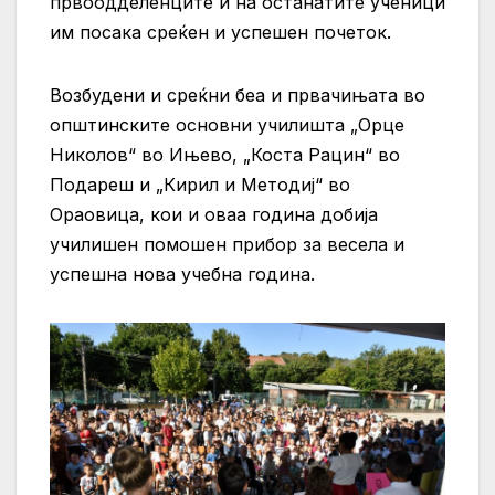
првоодделенците и на останатите ученици
им посака среќен и успешен почеток.
Возбудени и среќни беа и првачињата во
општинските основни училишта „Орце
Николов“ во Ињево, „Коста Рацин“ во
Подареш и „Кирил и Методиј“ во
Ораовица, кои и оваа година добија
училишен помошен прибор за весела и
успешна нова учебна година.