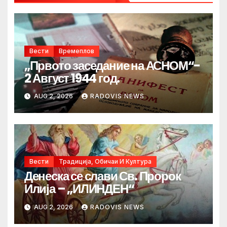
Вести
Времеплов
„Првото заседание на АСНОМ“-
2 Август 1944 год.
AUG 2, 2026
RADOVIS NEWS
Вести
Традиција, Обичаи И Култура
Денеска се слави Св. Пророк
Илија – „ИЛИНДЕН“
AUG 2, 2026
RADOVIS NEWS