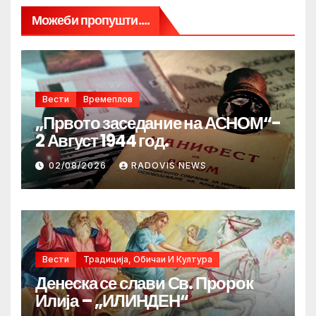
Можеби пропушти....
Вести
Времеплов
„Првото заседание на АСНОМ“-
2 Август 1944 год.
02/08/2026
RADOVIS NEWS
Вести
Традиција, Обичаи И Култура
Денеска се слави Св. Пророк
Илија – „ИЛИНДЕН“