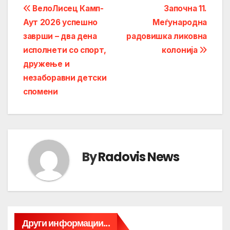
Post
ВелоЛисец Камп-
Започна 11.
Аут 2026 успешно
Меѓународна
navigation
заврши – два дена
радовишка ликовна
исполнети со спорт,
колонија
дружење и
незаборавни детски
спомени
By
Radovis News
Други информации...