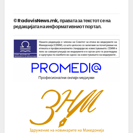
© RadovisNews.mk, правата за текстот се на
редакцијата на информативниот портал.