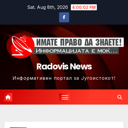
Skip
Sat. Aug 8th, 2026
4:00:05 PM
to
content
Radovis News
Информативен портал за Југоистокот!