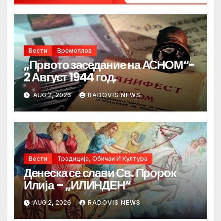
Вести
Времеплов
„Првото заседание на АСНОМ“-
2 Август 1944 год.
AUG 2, 2026
RADOVIS NEWS
Вести
Традиција, Обичаи И Култура
Денеска се слави Св. Пророк
Илија – „ИЛИНДЕН“
AUG 2, 2026
RADOVIS NEWS