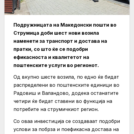
Подружницата на Македонски пошти во
Струмица доби шест нови возила
наменети за транспорт и достава на
пратки, со што ќе се подобри
ефикасноста и квалитетот на
поштенските услуги во регионот.
Од вкупно шесте возила, по едно ќе бидат
распределени во поштенските единици во
Радовиш и Валандово, додека останатите
четири ќе бидат ставени во функција на
потребите на струмичкиот регион.
Со оваа инвестиција се создаваат подобри
услови за побрза и поефикасна достава на