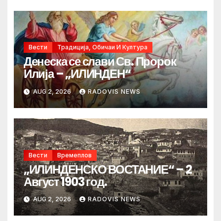
Вести
Традиција, Обичаи И Култура
Денеска се слави Св. Пророк
Илија – „ИЛИНДЕН“
AUG 2, 2026
RADOVIS NEWS
Вести
Времеплов
„ИЛИНДЕНСКО ВОСТАНИЕ“ – 2
Август 1903 год.
AUG 2, 2026
RADOVIS NEWS