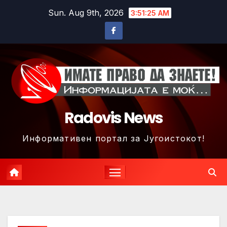
Skip
Sun. Aug 9th, 2026
3:51:28 AM
to
content
Radovis News
Информативен портал за Југоистокот!