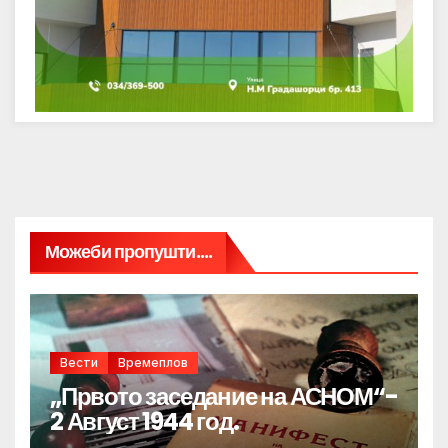
Можеби пропушти....
Вести
Времеплов
„Првото заседание на АСНОМ“-
2 Август 1944 год.