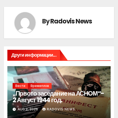
By
Radovis News
Други информации...
Вести
Времеплов
„Првото заседание на АСНОМ“-
2 Август 1944 год.
AUG 2, 2026
RADOVIS NEWS