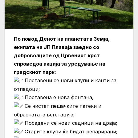
По повод Денот на планетата Земја,
екипата на ЈП Плаваја заедно со
доброволците од Црвениот крст
спроведоа акција за уредување на
градскиот парк:
Поставени се нови клупи и канти за
отпадоци;
Поставена е нова фонтана;
Се чистат пешачките патеки и
обраснатата вегетација;
Посадени се нови садници на дрвја;
Старите клупи ќе бидат репарирани;