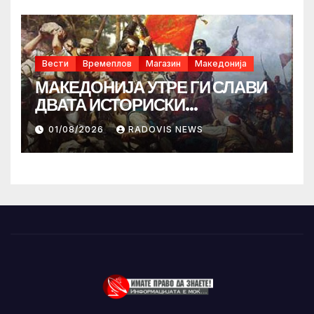
Вести
Времеплов
Магазин
Македонија
МАКЕДОНИЈА УТРЕ ГИ СЛАВИ
ДВАТА ИСТОРИСКИ
ИЛИНДЕНА!
01/08/2026
RADOVIS NEWS