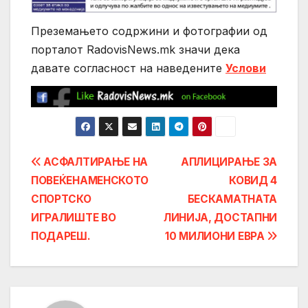
Преземањето содржини и фотографии од
порталот RadovisNews.mk значи дека
давате согласност на нaведените
Услови
Post
АСФАЛТИРАЊЕ НА
АПЛИЦИРАЊЕ ЗА
ПОВЕЌЕНАМЕНСКОТО
КОВИД 4
navigation
СПОРТСКО
БЕСКАМАТНАТА
ИГРАЛИШТЕ ВО
ЛИНИЈА, ДОСТАПНИ
ПОДАРЕШ.
10 МИЛИОНИ ЕВРА