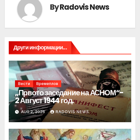
By
Radovis News
Други информации...
Вести
Времеплов
„Првото заседание на АСНОМ“-
2 Август 1944 год.
AUG 2, 2026
RADOVIS NEWS