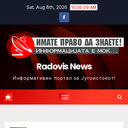
Skip
Sat. Aug 8th, 2026
10:05:42 AM
to
content
Radovis News
Информативен портал за Југоистокот!