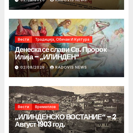
Вести
Традиција, Обичаи И Култура
Денеска се слави Св. Пророк
Илија – „ИЛИНДЕН“
02/08/2026
RADOVIS NEWS
Вести
Времеплов
„ИЛИНДЕНСКО ВОСТАНИЕ“ – 2
Август 1903 год.