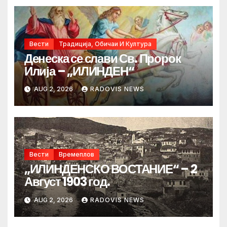
Вести
Традиција, Обичаи И Култура
Денеска се слави Св. Пророк
Илија – „ИЛИНДЕН“
AUG 2, 2026
RADOVIS NEWS
Вести
Времеплов
„ИЛИНДЕНСКО ВОСТАНИЕ“ – 2
Август 1903 год.
AUG 2, 2026
RADOVIS NEWS