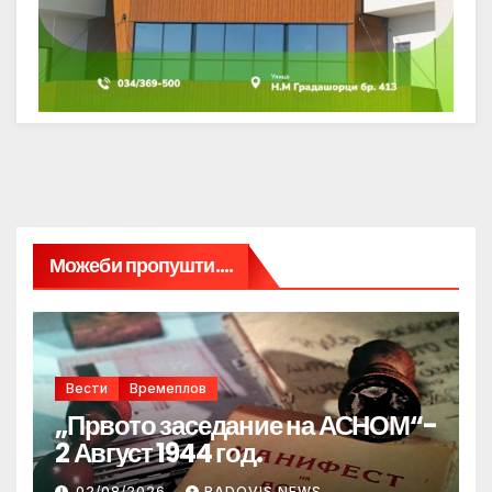
Можеби пропушти....
Вести
Времеплов
„Првото заседание на АСНОМ“-
2 Август 1944 год.
02/08/2026
RADOVIS NEWS