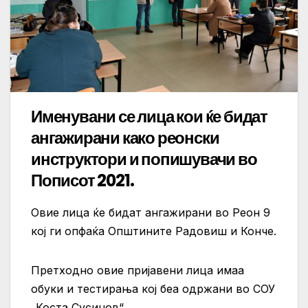
Именувани се лица кои ќе бидат
ангажирани како реонски
инструктори и попишувачи во
Пописот 2021.
Овие лица ќе бидат ангажирани во Реон 9
кој ги опфаќа Општините Радовиш и Конче.
Претходно овие пријавени лица имаа
обуки и тестирања кој беа одржани во СОУ
„Коста Сусинов“