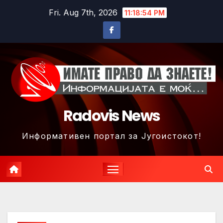
Skip
Fri. Aug 7th, 2026
11:18:57 PM
to
content
Radovis News
Информативен портал за Југоистокот!