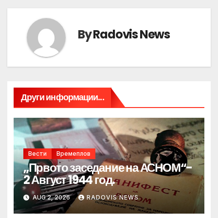
By
Radovis News
Други информации...
Вести
Времеплов
„Првото заседание на АСНОМ“-
2 Август 1944 год.
AUG 2, 2026
RADOVIS NEWS