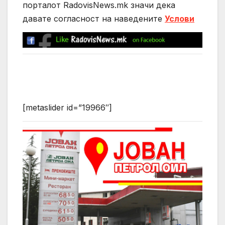
порталот RadovisNews.mk значи дека
давате согласност на нaведените
Услови
[metaslider id=”19966″]