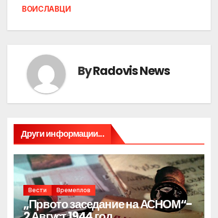
ВОИСЛАВЦИ
By
Radovis News
Други информации...
Вести
Времеплов
„Првото заседание на АСНОМ“-
2 Август 1944 год.