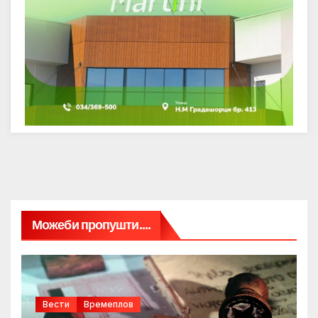
Можеби пропушти....
Вести
Времеплов