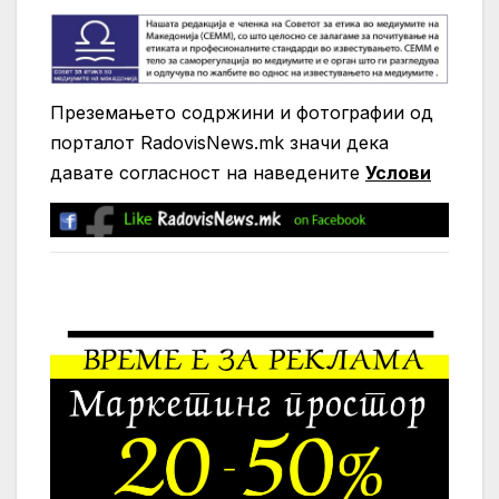
Преземањето содржини и фотографии од
порталот RadovisNews.mk значи дека
давате согласност на нaведените
Услови