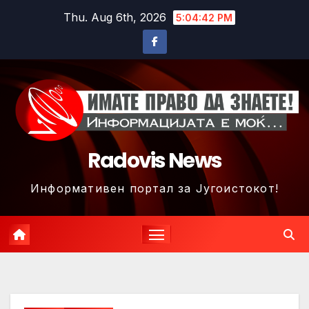
Skip
Thu. Aug 6th, 2026
5:04:45 PM
to
content
Radovis News
Информативен портал за Југоистокот!