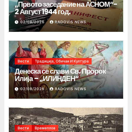
„Првото заседание на АСНОМ“-
2 Август 1944 год.
02/08/2026
RADOVIS NEWS
Вести
Традиција, Обичаи И Култура
Денеска се слави Св. Пророк
Илија – „ИЛИНДЕН“
02/08/2026
RADOVIS NEWS
Вести
Времеплов