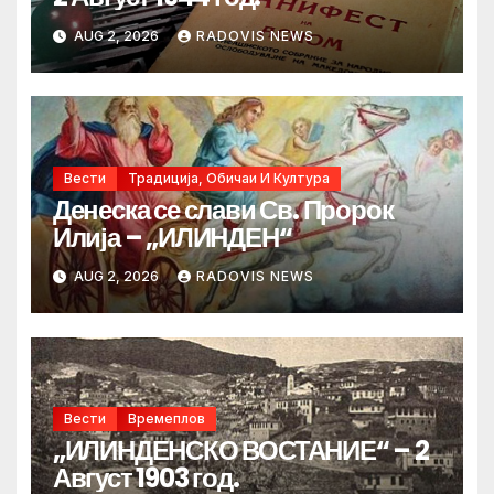
AUG 2, 2026
RADOVIS NEWS
Вести
Традиција, Обичаи И Култура
Денеска се слави Св. Пророк
Илија – „ИЛИНДЕН“
AUG 2, 2026
RADOVIS NEWS
Вести
Времеплов
„ИЛИНДЕНСКО ВОСТАНИЕ“ – 2
Август 1903 год.