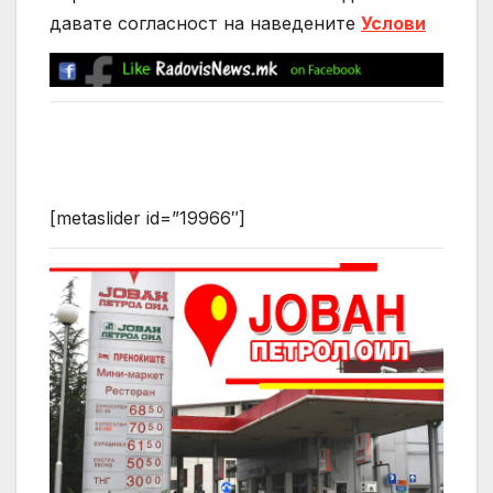
давате согласност на нaведените
Услови
[metaslider id=”19966″]