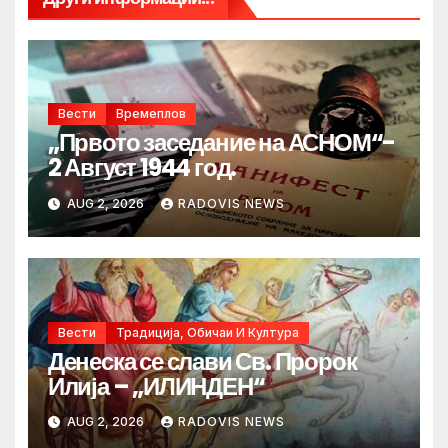
Вести
Времеплов
„Првото заседание на АСНОМ“-
2 Август 1944 год.
AUG 2, 2026
RADOVIS NEWS
Вести
Традиција, Обичаи И Култура
Денеска се слави Св. Пророк
Илија – „ИЛИНДЕН“
AUG 2, 2026
RADOVIS NEWS