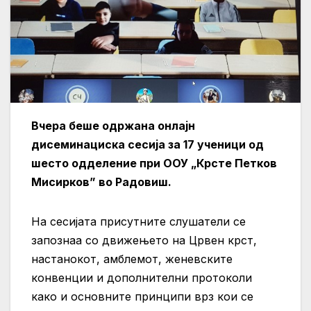
Вчера беше одржана онлајн
дисеминациска сесија за 17 ученици од
шесто одделение при ООУ „Крсте Петков
Мисирков” во Радовиш.
На сесијата присутните слушатели се
запознаа со движењето на Црвен крст,
настанокот, амблемот, женевските
конвенции и дополнителни протоколи
како и основните принципи врз кои се