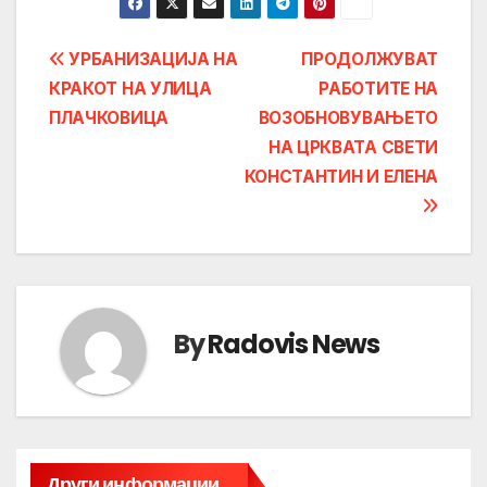
Post
УРБАНИЗАЦИЈА НА
ПРОДОЛЖУВАТ
КРАКОТ НА УЛИЦА
РАБОТИТЕ НА
navigation
ПЛАЧКОВИЦА
ВОЗОБНОВУВАЊЕТО
НА ЦРКВАТА СВЕТИ
КОНСТАНТИН И ЕЛЕНА
By
Radovis News
Други информации...