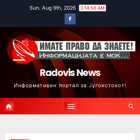
Skip
Sun. Aug 9th, 2026
3:14:59 AM
to
content
Radovis News
Информативен портал за Југоистокот!