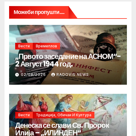
Можеби пропушти....
Вести
Времеплов
„Првото заседание на АСНОМ“-
2 Август 1944 год.
02/08/2026
RADOVIS NEWS
Вести
Традиција, Обичаи И Култура
Денеска се слави Св. Пророк
Илија – „ИЛИНДЕН“