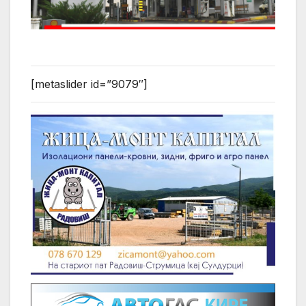
[metaslider id=”9079″]