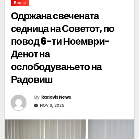
Вести
Одржана свечената
седница на Советот, по
повод 6-ти Ноември-
Денот на
ослободувањето на
Радовиш
By
Radovis News
NOV 6, 2025