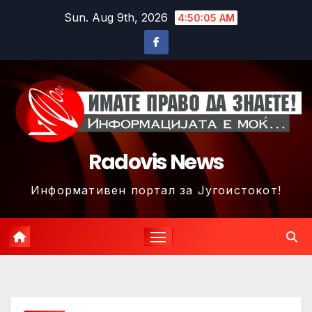
Skip
Sun. Aug 9th, 2026
4:50:08 AM
to
content
Radovis News
Информативен портал за Југоистокот!