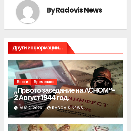
By
Radovis News
Други информации...
Вести
Времеплов
„Првото заседание на АСНОМ“-
2 Август 1944 год.
AUG 2, 2026
RADOVIS NEWS