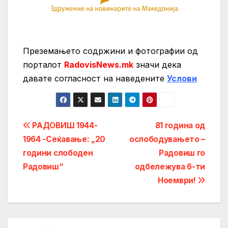
Преземањето содржини и фотографии од
порталот
RadovisNews.mk
значи дека
давате согласност на нaведените
Услови
Post
РАДОВИШ 1944-
81 годинa од
1964 -Сеќавање: „20
ослободувањето –
navigation
години слободен
Радовиш го
Радовиш“
одбележува 6-ти
Ноември!