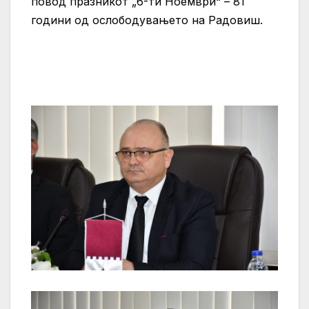
повод празникот „6-ти Ноември“ – 81
години од ослободувањето на Радовиш.