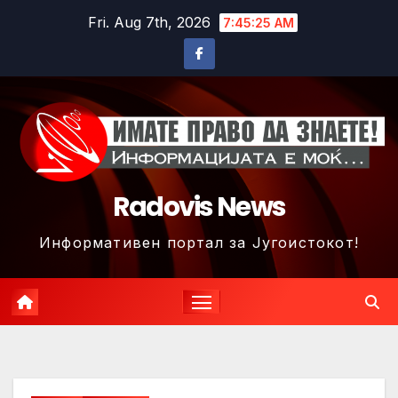
Skip
Fri. Aug 7th, 2026
7:45:28 AM
to
content
Radovis News
Информативен портал за Југоистокот!