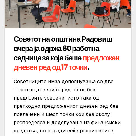
Советот на општина Радовиш
вчера ја одржа 60 работна
седница за која беше
предложен
дневен ред од 17 точки
.
Советниците имаа дополнувања со две
точки за дневниот ред но не беа
предлозите усвоени, исто така од
претходно предложениот дневен ред беа
повлечени и шест точки кои беа околу
респределба и доделување на финансиски
средства, но поради веќе распишаните