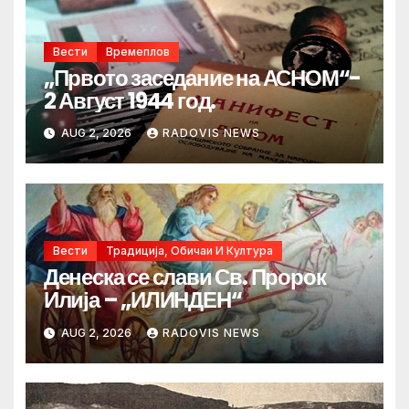
Вести
Времеплов
„Првото заседание на АСНОМ“-
2 Август 1944 год.
AUG 2, 2026
RADOVIS NEWS
Вести
Традиција, Обичаи И Култура
Денеска се слави Св. Пророк
Илија – „ИЛИНДЕН“
AUG 2, 2026
RADOVIS NEWS