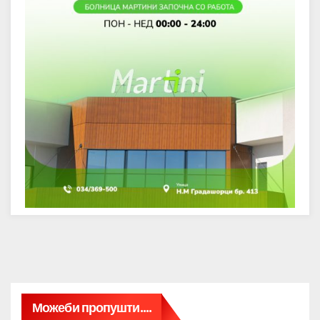
Можеби пропушти....