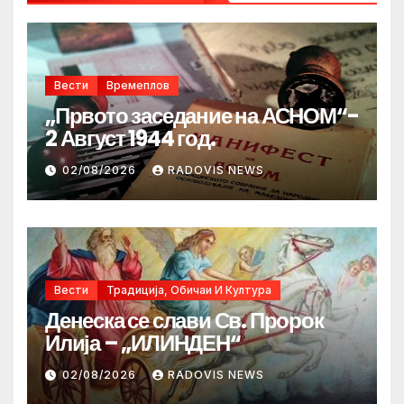
Вести
Времеплов
„Првото заседание на АСНОМ“-
2 Август 1944 год.
02/08/2026
RADOVIS NEWS
Вести
Традиција, Обичаи И Култура
Денеска се слави Св. Пророк
Илија – „ИЛИНДЕН“
02/08/2026
RADOVIS NEWS