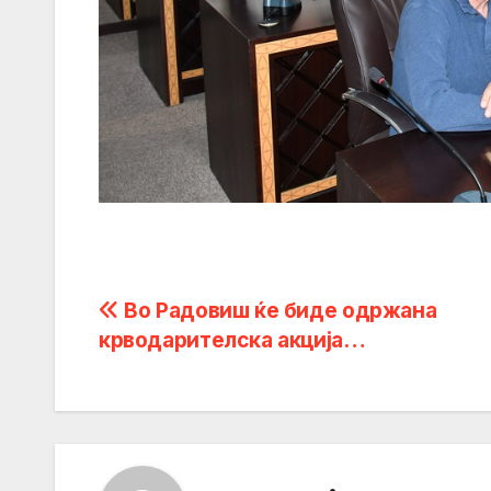
Post
Во Радовиш ќе биде одржана
крводарителска акција…
navigation