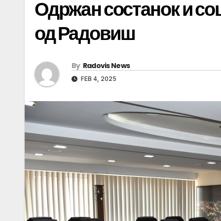
Одржан состанок и соц
од Радовиш
By
Radovis News
FEB 4, 2025