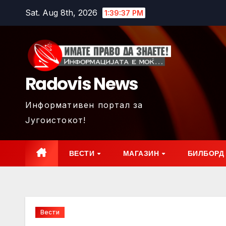
Skip
Sat. Aug 8th, 2026
1:39:39 PM
to
content
Radovis News
Информативен портал за
Југоистокот!
ВЕСТИ
МАГАЗИН
БИЛБОРД
Вести