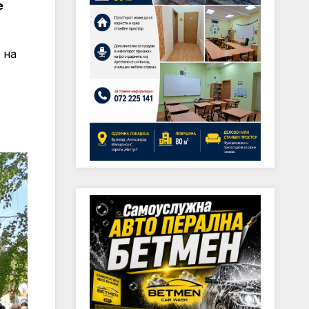
е
 на