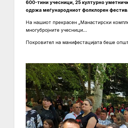
600-тини учесници, 25 културно уметничк
одржа меѓународниот фолклорен фестива
На нашиот прекрасен „Манастирски компле
многубројните учесници…
Покровител на манифестацијата беше опш