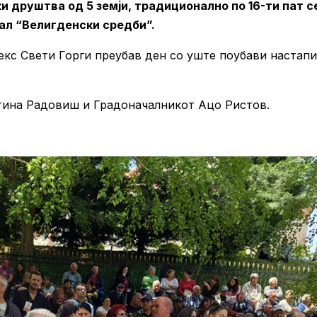
и друштва од 5 земји, традиционално по 16-ти пат с
л “Велигденски средби”.
кс Свети Горги преубав ден со уште поубави настапи
тина Радовиш и Градоначалникот Ацо Ристов.