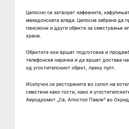
Целосно се затворат кафеаните, кафулиња
македонската влада. Целосна забрана да пр
пансиони и други објекти за сместување и
храна.
Објектите кои вршат подготовка и продажб
телефонска нарачка и да вршат достава на
од угостителскиот објект, преку пулт.
Исклучок се рестораните во склоп на хотел
сместени како гости, како и угостителски
Аеродромот „Св. Апостол Павле“ во Охрид