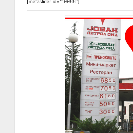
[metaslider id=”19966″]