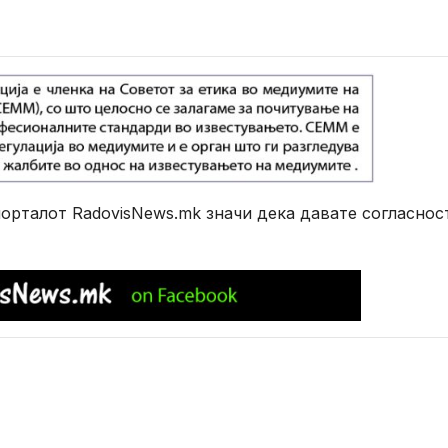
рталот RadovisNews.mk значи дека давате согласнос