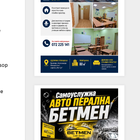
е
вор
се