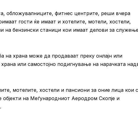
та, обложувалниците, фитнес центрите, реши вчера
имаат гости ќе имаат и хотелите, мотели, хостели,
ли на бензински станици кои имаат делови за служењ
а на храна може да продаваат преку онлајн или
 храна или самостојно подигнување на нарачката над
ите, мотелите, хостели и пансиони за оние лица кои 
те објекти на Меѓународниот Аеродром Скопје и
.