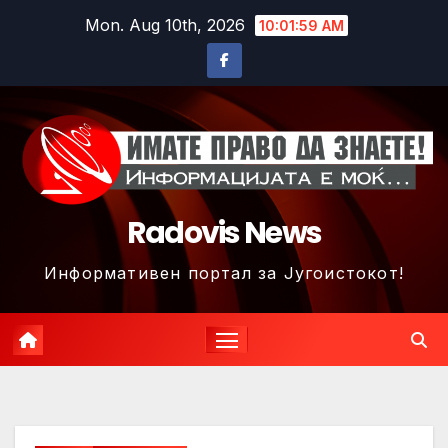
Skip
Mon. Aug 10th, 2026
10:02:01 AM
to
content
Radovis News
Информативен портал за Југоистокот!