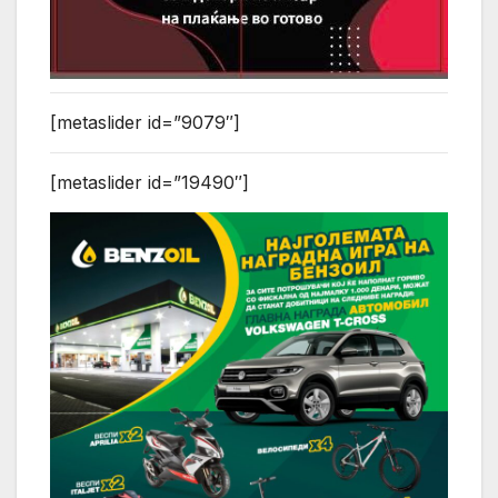
[metaslider id=”9079″]
[metaslider id=”19490″]