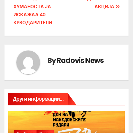
Post
ХУМАНОСТА ЈА
АКЦИЈА
navigation
ИСКАЖАА 40
КРВОДАРИТЕЛИ
By
Radovis News
Други информации...