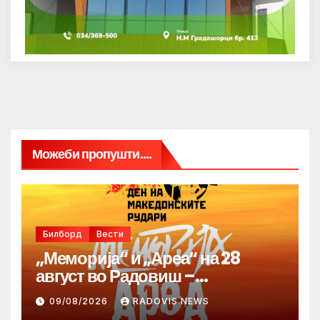
Можеби пропушти....
Билборд
Вести
„Меморија“ и „Ареа“ на 28
август во Радовиш –
продолжува традицијата за
09/08/2026
RADOVIS NEWS
Денот на македонските рудари