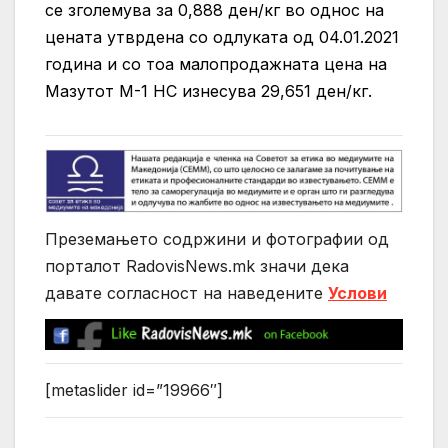
се зголемува за 0,888 ден/кг во однос на
цената утврдена со одлуката од 04.01.2021
година и со тоа малопродажната цена на
Мазутот М-1 НС изнесува 29,651 ден/кг.
Преземањето содржини и фотографии од
порталот RadovisNews.mk значи дека
давате согласност на нaведените
Услови
[metaslider id=”19966″]