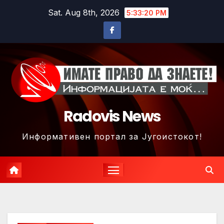
Skip
Sat. Aug 8th, 2026
5:33:23 PM
to
content
Radovis News
Информативен портал за Југоистокот!