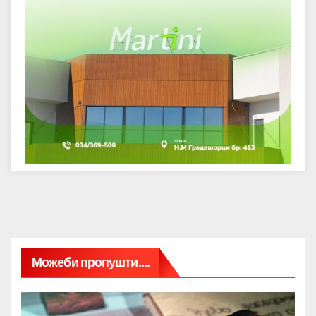
Можеби пропушти....