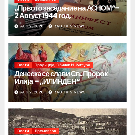
„Првото заседание на АСНОМ“-
2 Август 1944 год.
AUG 2, 2026
RADOVIS NEWS
Вести
Традиција, Обичаи И Култура
Денеска се слави Св. Пророк
Илија – „ИЛИНДЕН“
AUG 2, 2026
RADOVIS NEWS
Вести
Времеплов