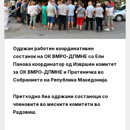
Одржан работен координативен
состанок на ОК ВМРО-ДПМНЕ со Ели
Панова координатор од Извршен комитет
за ОК ВМРО-ДПМНЕ и Пратеничка во
Собранието на Република Македонија.
Претходно беа одржани состаноци со
членовите во месните комитети во
Радовиш.