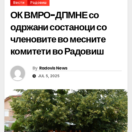
Вести
Радовиш
ОК ВМРО-ДПМНЕ со
одржани состаноци со
членовите во месните
комитети во Радовиш
By
Radovis News
JUL 5, 2025