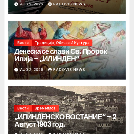
AUG 2, 2026
RADOVIS NEWS
Вести
Традиција, Обичаи И Култура
Денеска се слави Св. Пророк
Илија – „ИЛИНДЕН“
AUG 2, 2026
RADOVIS NEWS
Вести
Времеплов
„ИЛИНДЕНСКО ВОСТАНИЕ“ – 2
Август 1903 год.