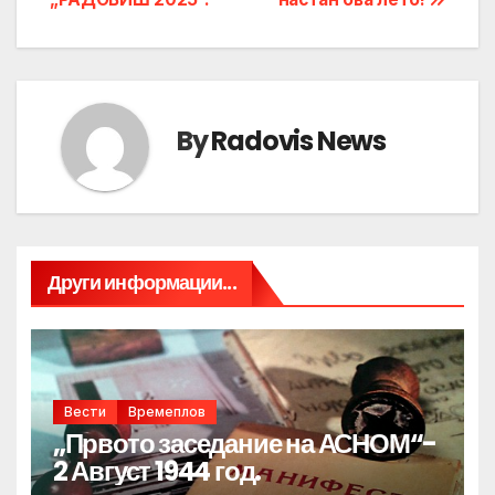
By
Radovis News
Други информации...
Вести
Времеплов
„Првото заседание на АСНОМ“-
2 Август 1944 год.