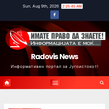
Skip
Sun. Aug 9th, 2026
2:25:48 AM
to
content
Radovis News
Информативен портал за Југоистокот!