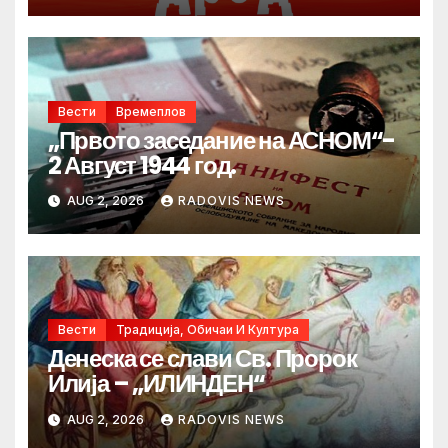
Вести
Времеплов
„Првото заседание на АСНОМ“-
2 Август 1944 год.
AUG 2, 2026
RADOVIS NEWS
Вести
Традиција, Обичаи И Култура
Денеска се слави Св. Пророк
Илија – „ИЛИНДЕН“
AUG 2, 2026
RADOVIS NEWS