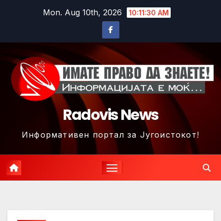
Skip
Mon. Aug 10th, 2026
10:11:33 AM
to
content
Radovis News
Информативен портал за Југоистокот!