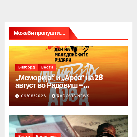
Можеби пропушти....
Билборд
Вести
„Меморија“ и „Ареа“ на 28
август во Радовиш –
продолжува традицијата за
09/08/2026
RADOVIS NEWS
Денот на македонските рудари
Вести
Времеплов