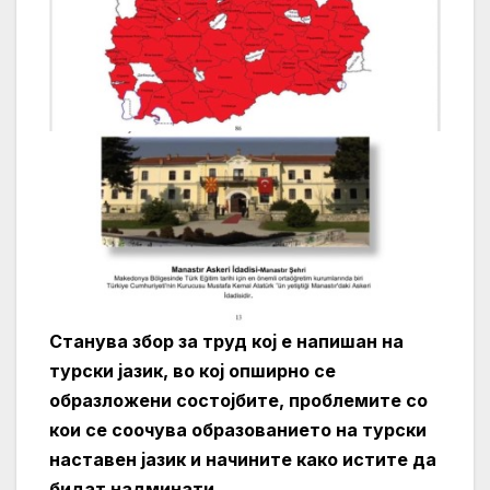
Станува збор за труд кој е напишан на
турски јазик, во кој опширно се
образложени состојбите, проблемите со
кои се соочува образованието на турски
наставен јазик и начините како истите да
бидат надминати.