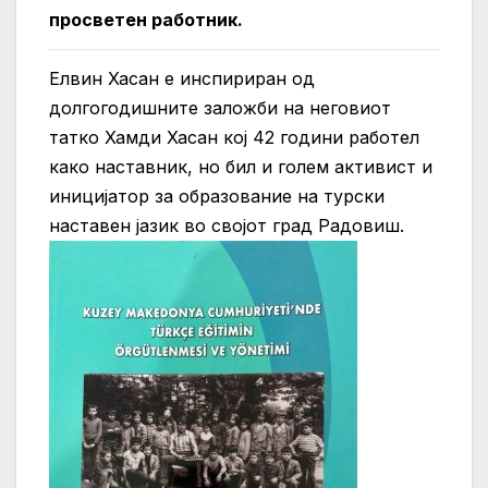
просветен работник.
Елвин Хасан е инспириран од
долгогодишните заложби на неговиот
татко Хамди Хасан кој 42 години работел
како наставник, но бил и голем активист и
иницијатор за образование на турски
наставен јазик во својот град Радовиш.