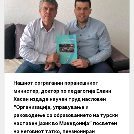
Нашиот сограѓанин поранешниот
министер, доктор по педагогија Елвин
Хасан издаде научен труд насловен
“Организација, управување и
раководење со образованието на турски
наставен јазик во Македонија” посветен
на неговиот татко, пензиониран