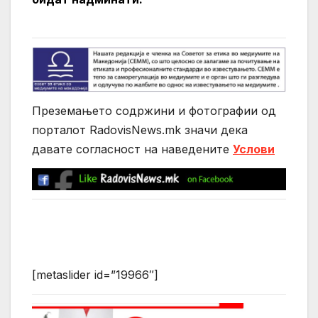
Преземањето содржини и фотографии од
порталот RadovisNews.mk значи дека
давате согласност на нaведените
Услови
[metaslider id=”19966″]