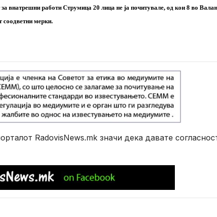
 за внатрешни работи Струмица 20 лицa не ја почитувалe, од кои 8 во Вала
т соодветни мерки.
рталот RadovisNews.mk значи дека давате согласнос