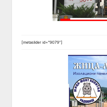
[metaslider id=”9079″]