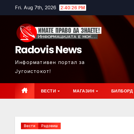
Skip
Fri. Aug 7th, 2026
2:40:27 PM
to
content
Radovis News
Информативен портал за
Југоистокот!
ВЕСТИ
МАГАЗИН
БИЛБОРД
Вести
Радовиш