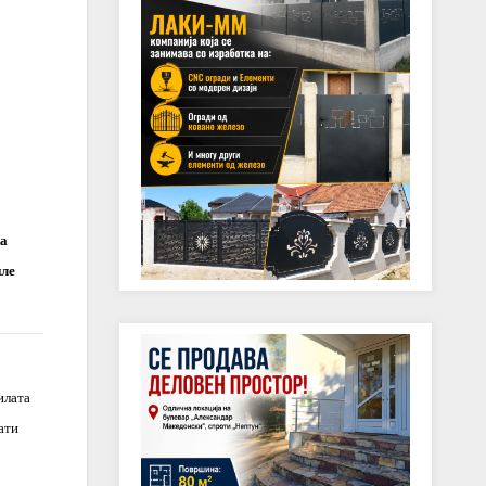
ка
иле
илата
ати