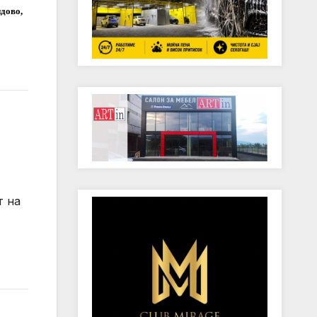
ндово,
т на