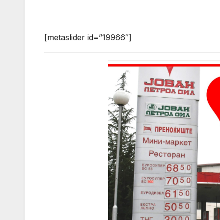
[metaslider id=”19966″]