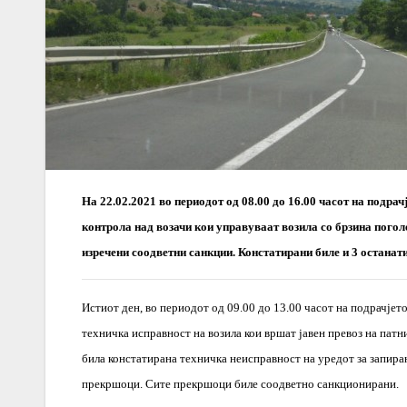
На 22.02.2021 во периодот од 08.00 до 16.00 часот на подра
контрола над возачи кои управуваат возила со брзина погол
изречени соодветни санкции. Констатирани биле и 3 остана
Истиот ден, во периодот од 09.00 до 13.00 часот на подрачје
техничка исправност на возила кои вршат јавен превоз на патн
била констатирана техничка неисправност на уредот за запирањ
прекршоци. Сите прекршоци биле соодветно санкционирани.