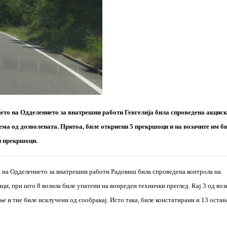
чјето на Одделението за внатрешни работи Гевгелија била спроведена акцис
ема од дозволената. Притоа, биле откриени 5 прекршоци и на возачите им б
ти прекршоци.
то на Одделението за внатрешни работи Радовиш била спроведена контрола на
ици, при што 8 возила биле упатени на вонреден технички преглед. Кај 3 од воз
е и тие биле исклучени од сообракај. Исто така, биле констатирани и 13 остан