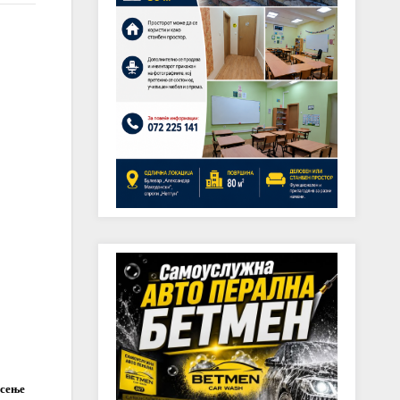
осење