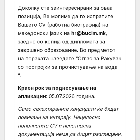
Доколку сте заинтересирани за оваа
позиција, Ве молиме да го испратите
Вашето CV (работна биографија) на
македонски јазик на
hr@bucim.mk
,
заедно со копија од дипломата за
завршено образование. Во предметот
на пораката наведете “Оглас за Ракувач
со постројки за прочистување на вода
“.
Краен рок за поднесување на
апликации
: 05.07.2026 година.
Само селектираните кандидати ќе бидат
повикани на интервју. Нецелосно
пополнетите CV и непотполна
документација нема да бидат разгледани.