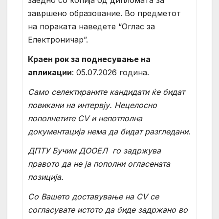
заедно со копија од дипломата за
завршено образование. Во предметот
на пораката наведете “Оглас за
Електроничар”.
Краен рок за поднесување на
апликации
: 05.07.2026 година.
Само селектираните кандидати ќе бидат
повикани на интервју. Нецелосно
пополнетите CV и непотполна
документација нема да бидат разгледани.
ДПТУ Бучим ДООЕЛ
го задржува
правото да не ја пополни огласената
позиција.
Со Вашето доставување на
CV
се
согласувате истото да биде задржано во