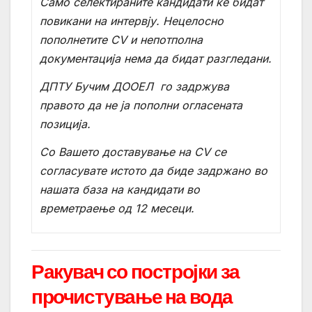
Само селектираните кандидати ќе бидат
повикани на интервју. Нецелосно
пополнетите CV и непотполна
документација нема да бидат разгледани.
ДПТУ Бучим ДООЕЛ
го задржува
правото да не ја пополни огласената
позиција.
Со Вашето доставување на
CV
се
согласувате истото да биде задржано во
нашата база на кандидати во
времетраење од 12 месеци.
Ракувач со постројки за
прочистување на вода