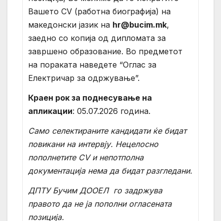
Вашето CV (работна биографија) на
македонски јазик на
hr@bucim.mk
,
заедно со копија од дипломата за
завршено образование. Во предметот
на пораката наведете “Оглас за
Електричар за одржување”.
Краен рок за поднесување на
апликации
: 05.07.2026 година.
Само селектираните кандидати ќе бидат
повикани на интервју. Нецелосно
пополнетите CV и непотполна
документација нема да бидат разгледани.
ДПТУ Бучим ДООЕЛ
го задржува
правото да не ја пополни огласената
позиција.