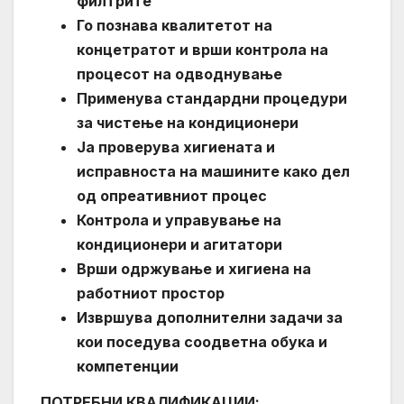
филтрите
Го познава квалитетот на
концетратот и врши контрола на
процесот на одводнување
Применува стандардни процедури
за чистење на кондиционери
Ја проверува хигиената и
исправноста на машините како дел
од опреативниот процес
Контрола и управување на
кондиционери и агитатори
Врши одржување и хигиена на
работниот простор
Извршува дополнителни задачи за
кои поседува соодветна обука и
компетенции
ПОТРЕБНИ КВАЛИФИКАЦИИ: