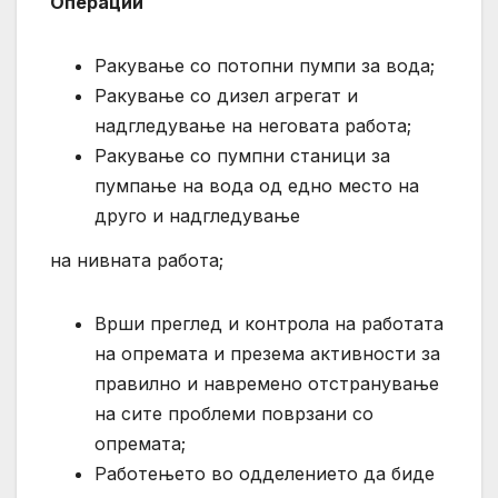
Операции
Ракување со потопни пумпи за вода;
Ракување со дизел агрегат и
надгледување на неговата работа;
Ракување со пумпни станици за
пумпање на вода од едно место на
друго и надгледување
на нивната работа;
Врши преглед и контрола на работата
на опремата и презема активности за
правилно и навремено отстранување
на сите проблеми поврзани со
опремата;
Работењето во одделението да биде