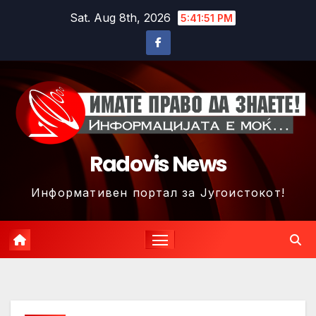
Skip
Sat. Aug 8th, 2026
5:41:52 PM
to
content
Radovis News
Информативен портал за Југоистокот!