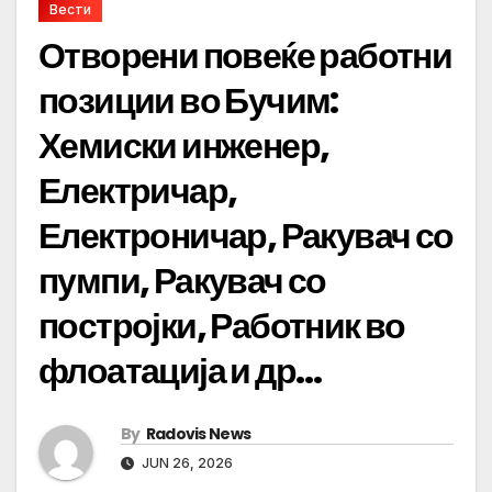
Вести
Отворени повеќе работни
позиции во Бучим:
Хемиски инженер,
Електричар,
Електроничар, Ракувач со
пумпи, Ракувач со
постројки, Работник во
флоатација и др…
By
Radovis News
JUN 26, 2026