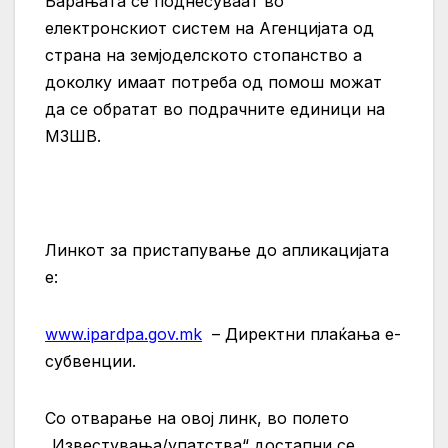
Барањата се поднесуваат во
електронскиот систем на Агенцијата од
страна на земјоделското стопанство а
доколку имаат потреба од помош можат
да се обратат во подрачните единици на
МЗШВ.
Линкот за пристапување до апликацијата
е:
www.ipardpa.gov.mk
– Директни плаќања е-
субвенции.
Со отварање на овој линк, во полето
„Известувања/упатства“ достапни се