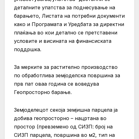
деталните упатства за поднесување на
барањето, Листата на потребни документи
како и Програмата и Уредбата за директни
плаќања во кои детално се претставени
условите и висината на финансиската
поддршка.
За мерките за растително производство
по обработлива земјоделска површина за
прв пат оваа година се воведува
Геопросторно барање.
Земјоделецот секоја земјишна парцела ја
добива геопросторно – нацртана во
простор (превземено од СИЗП: број на
СИЗП парцела, површина во м2, тип на