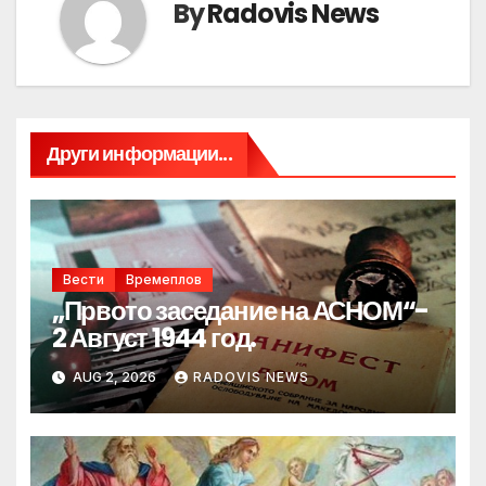
By
Radovis News
Други информации...
Вести
Времеплов
„Првото заседание на АСНОМ“-
2 Август 1944 год.
AUG 2, 2026
RADOVIS NEWS