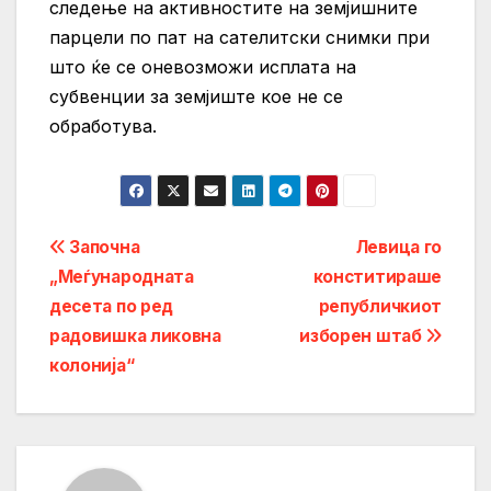
следење на активностите на земјишните
парцели по пат на сателитски снимки при
што ќе се оневозможи исплата на
субвенции за земјиште кое не се
обработува.
Post
Започна
Левица го
„Меѓународната
конститираше
navigation
десета по ред
републичкиот
радовишка ликовна
изборен штаб
колонија“