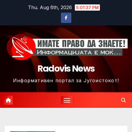
Skip
Thu. Aug 6th, 2026
5:01:40 PM
to
content
Radovis News
Информативен портал за Југоистокот!