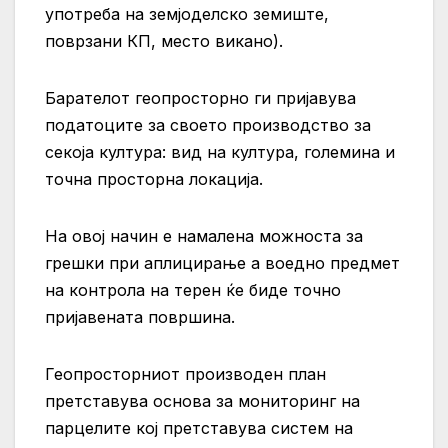
употреба на земјоделско земиште,
поврзани КП, место викано).
Барателот геопросторно ги пријавува
податоците за своето производство за
секоја култура: вид на култура, големина и
точна просторна локација.
На овој начин е намалена можноста за
грешки при аплицирање а воедно предмет
на контрола на терен ќе биде точно
пријавената површина.
Геопросторниот производен план
претставува основа за мониторинг на
парцелите кој претставува систем на