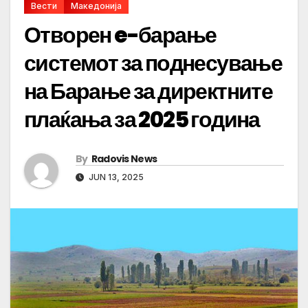
Вести
Македонија
Отворен e-барање
системот за поднесување
на Барање за директните
плаќања за 2025 година
By
Radovis News
JUN 13, 2025