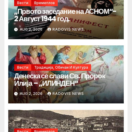
Вести
Времеплов
„Првото заседание на АСНОМ“-
2 Август 1944 год.
AUG 2, 2026
RADOVIS NEWS
Вести
Традиција, Обичаи И Култура
Денеска се слави Св. Пророк
Илија – „ИЛИНДЕН“
AUG 2, 2026
RADOVIS NEWS
Вести
Времеплов