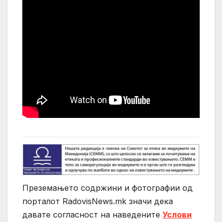
Преземањето содржини и фотографии од
порталот RadovisNews.mk значи дека
давате согласност на нaведените
Услови