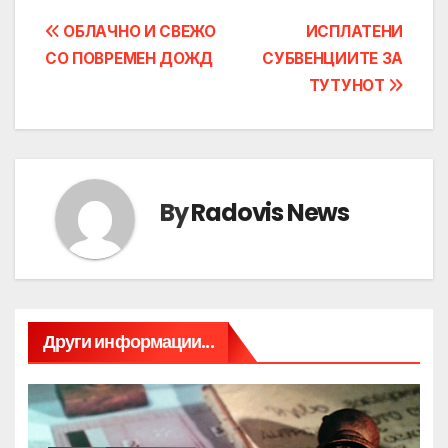
Post
ОБЛАЧНО И СВЕЖО
ИСПЛАТЕНИ
СО ПОВРЕМЕН ДОЖД
СУБВЕНЦИИТЕ ЗА
navigation
ТУТУНОТ
By
Radovis News
Други информации...