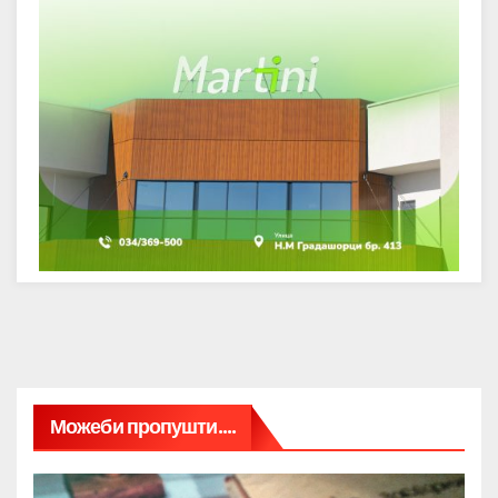
Можеби пропушти....