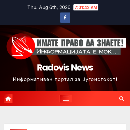
Skip
Thu. Aug 6th, 2026
7:01:44 AM
to
content
Radovis News
Информативен портал за Југоистокот!