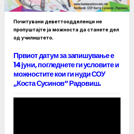
Почитувани деветтоодделенци не
пропуштајте ја можноста да станете дел
од училиштето.
Првиот датум за запишување е
14 јуни, погледнете ги условите и
можностите кои ги нуди СОУ
„Коста Сусинов“ Радовиш.