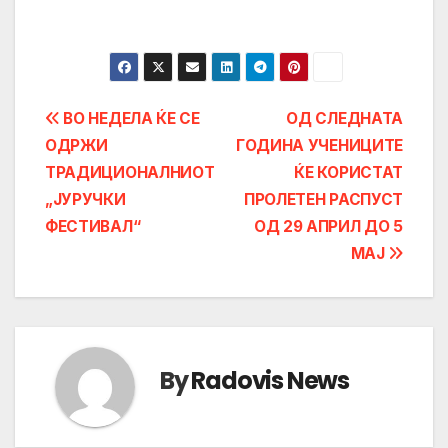
Post
ВО НЕДЕЛА ЌЕ СЕ
ОД СЛЕДНАТА
ОДРЖИ
ГОДИНА УЧЕНИЦИТЕ
navigation
ТРАДИЦИОНАЛНИОТ
ЌЕ КОРИСТАТ
„ЈУРУЧКИ
ПРОЛЕТЕН РАСПУСТ
ФЕСТИВАЛ“
ОД 29 АПРИЛ ДО 5
МАЈ
By
Radovis News