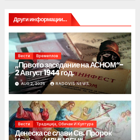
Други информации...
Вести
Времеплов
„Првото заседание на АСНОМ“-
2 Август 1944 год.
AUG 2, 2026
RADOVIS NEWS
Вести
Традиција, Обичаи И Култура
Денеска се слави Св. Пророк