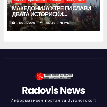
Вести
Времеплов
Магазин
Македонија
МАКЕДОНИЈА УТРЕ ГИ СЛАВИ
ДВАТА ИСТОРИСКИ
ИЛИНДЕНА!
01/08/2026
RADOVIS NEWS
Radovis News
Информативен портал за Југоистокот!