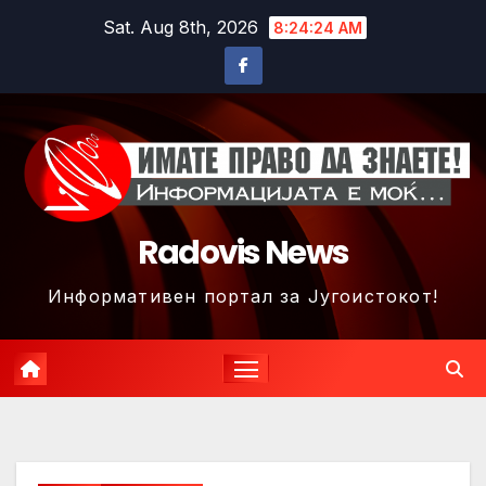
Skip
Sat. Aug 8th, 2026
8:24:26 AM
to
content
Radovis News
Информативен портал за Југоистокот!