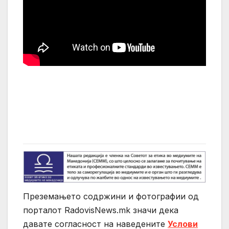
Преземањето содржини и фотографии од
порталот RadovisNews.mk значи дека
давате согласност на нaведените
Услови