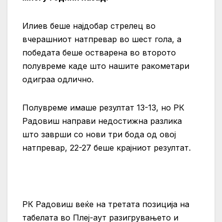
Илиев беше најдобар стрелец во
вчерашниот натпревар во шест гола, а
победата беше остварена во второто
полувреме каде што нашите ракометари
одиграа одлично.
Полувреме имаше резултат 13-13, но РК
Радовиш направи недостижна разлика
што заврши со нови три бода од овој
натпревар, 22-27 беше крајниот резултат.
РК Радовиш веќе на третата позиција на
табелата во Плеј-аут разигрувањето и