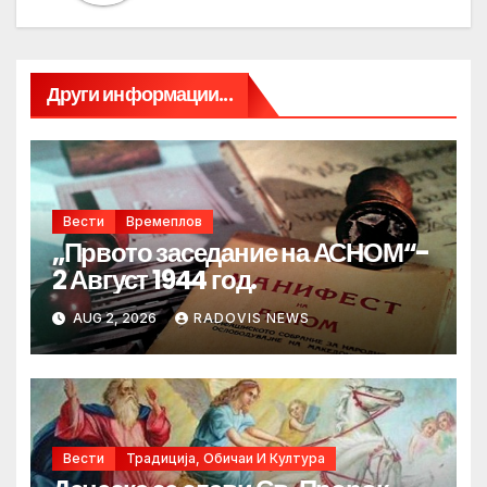
Други информации...
Вести
Времеплов
„Првото заседание на АСНОМ“-
2 Август 1944 год.
AUG 2, 2026
RADOVIS NEWS
Вести
Традиција, Обичаи И Култура