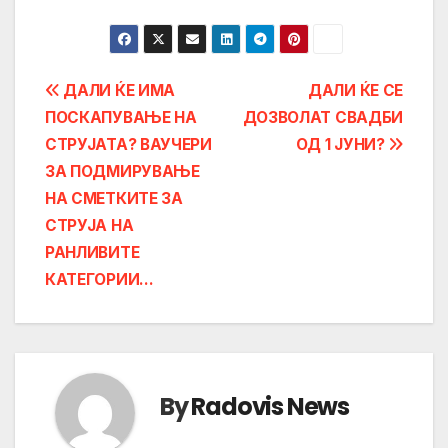
Post
ДАЛИ ЌЕ ИМА
ДАЛИ ЌЕ СЕ
ПОСКАПУВАЊЕ НА
ДОЗВОЛАТ СВАДБИ
navigation
СТРУЈАТА? ВАУЧЕРИ
ОД 1 ЈУНИ?
ЗА ПОДМИРУВАЊЕ
НА СМЕТКИТЕ ЗА
СТРУЈА НА
РАНЛИВИТЕ
КАТЕГОРИИ…
By
Radovis News