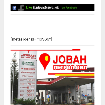
[metaslider id=”19966″]