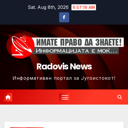
Skip
Sat. Aug 8th, 2026
6:57:19 AM
to
content
Radovis News
Информативен портал за Југоистокот!