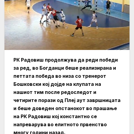
РК Радовиш продолжува да реди победи
за ред, во Богданци беше реализирана и
петтата победа во низа со тренерот
Бошковски кој дојде на клупата на
нашиот тим после редоследот и
четирите порази од Плеј аут завршницата
и беше доведен опстанокот во прашање
на РК Радовиш кој константно се
напреварува во елитното првенство
многу години назад.