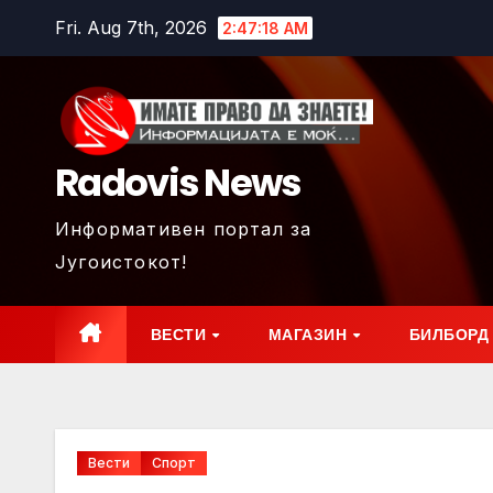
Skip
Fri. Aug 7th, 2026
2:47:20 AM
to
content
Radovis News
Информативен портал за
Југоистокот!
ВЕСТИ
МАГАЗИН
БИЛБОРД
Вести
Спорт