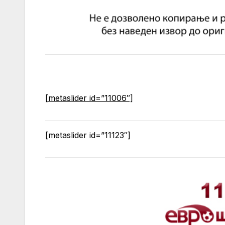
[metaslider id=”11006″]
[metaslider id=”11123″]