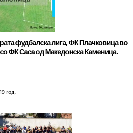
рата фудбалска лига, ФК Плачковица во
 со ФК Саса од Македонска Каменица.
19 год.