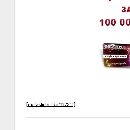
[metaslider id=”11231″]