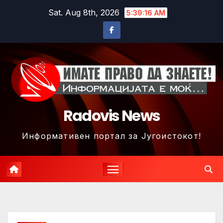
Skip
Sat. Aug 8th, 2026
5:39:18 AM
to
content
Radovis News
Информативен портал за Југоистокот!