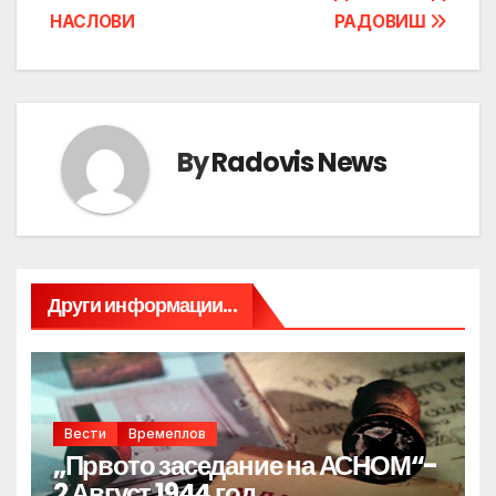
НАСЛОВИ
РАДОВИШ
By
Radovis News
Други информации...
Вести
Времеплов
„Првото заседание на АСНОМ“-
2 Август 1944 год.