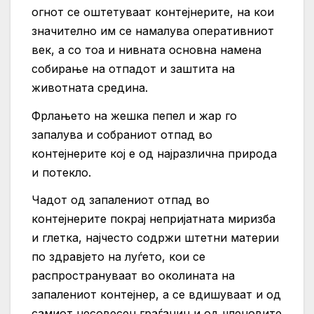
огнот се оштетуваат контејнерите, на кои
значително им се намалува оперативниот
век, а со тоа и нивната основна намена
собирање на отпадот и заштита на
животната средина.
Фрлањето на жешка пепел и жар го
запалува и собраниот отпад во
контејнерите кој е од најразлична природа
и потекло.
Чадот од запалениот отпад во
контејнерите покрај непријатната миризба
и глетка, најчесто содржи штетни материи
по здравјето на луѓето, кои се
распространуваат во околината на
запалениот контејнер, а се вдишуваат и од
самиот несовесен граѓанин и од членовите