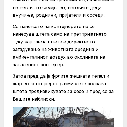
на неговото семејство, неговите деца,
внучиња, роднини, пријатели и соседи.
Со палењето на контејнерите не се
нанесува штета само на претпријатието,
туку најголема штета е директното
загадување на животната средина и
амбиенталниот воздух во околината на
запалениот контејнер.
Затоа пред да ја фрлите жешката пепел и
жар во контејнерот размислете колкава
штета предизвикувате за себе и пред се за
Вашите најблиски.