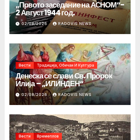
„Првото заседание на АСНОМ“-
2 Август 1944 год.
02/08/2026
RADOVIS NEWS
Вести
Традиција, Обичаи И Култура
Денеска се слави Св. Пророк
Илија – „ИЛИНДЕН“
02/08/2026
RADOVIS NEWS
Вести
Времеплов