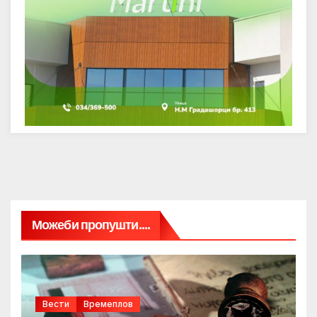
Можеби пропушти....
Вести
Времеплов