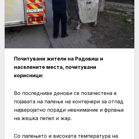
Почитувани жители на Радовиш и
населените места, почитувани
корисници:
Во последниве денови се позачестена е
појавата на палење на контејнери за отпад
највероја
тно поради невнимание и фрлање
на жешка пепел и жар.
Со палењето и високата температура на