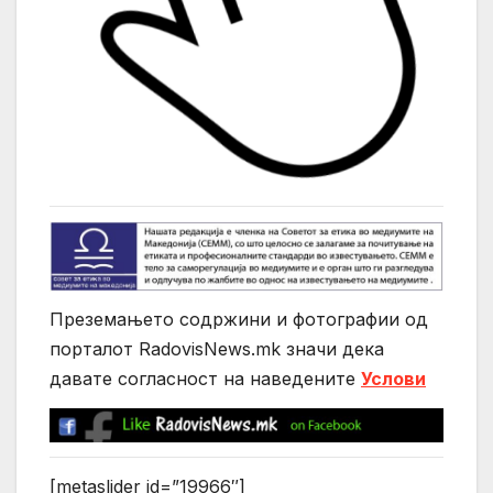
Преземањето содржини и фотографии од
порталот RadovisNews.mk значи дека
давате согласност на нaведените
Услови
[metaslider id=”19966″]