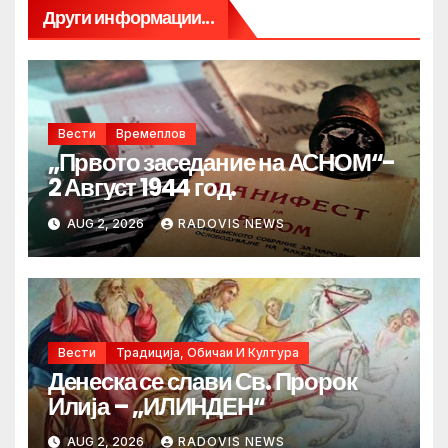
Други информации...
Вести
Времеплов
„Првото заседание на АСНОМ“-
2 Август 1944 год.
AUG 2, 2026
RADOVIS NEWS
Вести
Традиција, Обичаи И Култура
Денеска се слави Св. Пророк
Илија – „ИЛИНДЕН“
AUG 2, 2026
RADOVIS NEWS