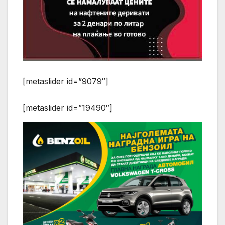
[metaslider id=”9079″]
[metaslider id=”19490″]