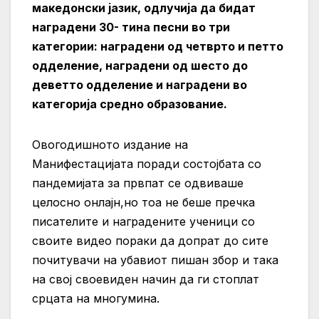
македонски јазик, одлучија да бидат
наградени 30- тина песни во три
категории: наградени од четврто и петто
одделение, наградени од шесто до
деветто одделение и наградени во
категорија средно образование.
Овогодишното издание на
Манифестацијата поради состојбата со
пандемијата за првпат се одвиваше
целосно онлајн,но тоа не беше пречка
писателите и наградените ученици со
своите видео пораки да допрат до сите
почитувачи на убавиот пишан збор и така
на свој своевиден начин да ги стоплат
срцата на многумина.