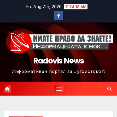
Skip
Fri. Aug 7th, 2026
11:54:20 AM
to
content
Radovis News
Информативен портал за Југоистокот!