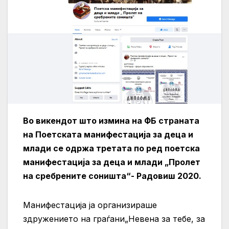
Во викендот што измина на ФБ страната
на Поетската манифестација за деца и
млади се одржа третата по ред поетска
манифестација за деца и млади „Пролет
на сребрените соништа“- Радовиш 2020.
Манифестација ја организираше
здружението на граѓани„Невена за тебе, за