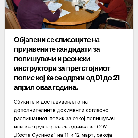
Објавени се списоците на
пријавените кандидати за
попишувачи и реонски
инструктори за претстојниот
попис кој ќе се одржи од 01 до 21
април оваа година.
Обуките и доставувањето на
дополнителните документи согласно
распишаниот повик за секој попишувач
или инструктор ќе се одвива во СОУ
„Коста Сусинов“ на 11 и 12 март, секоја