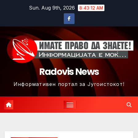
Skip
Sun. Aug 9th, 2026
8:43:15 AM
to
content
Radovis News
Информативен портал за Југоистокот!