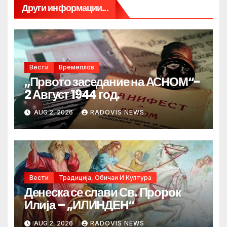
Други информации...
Вести
Времеплов
„Првото заседание на АСНОМ“-
2 Август 1944 год.
AUG 2, 2026
RADOVIS NEWS
Вести
Традиција, Обичаи И Култура
Денеска се слави Св. Пророк
Илија – „ИЛИНДЕН“
AUG 2, 2026
RADOVIS NEWS