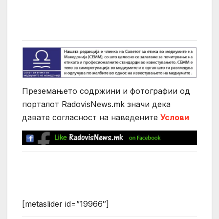
Преземањето содржини и фотографии од
порталот RadovisNews.mk значи дека
давате согласност на нaведените
Услови
[metaslider id=”19966″]