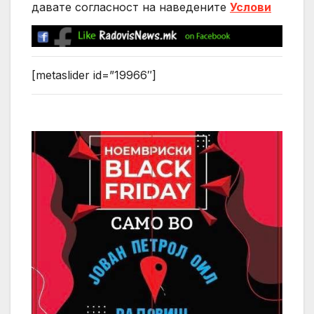
давате согласност на нaведените
Услови
[metaslider id=”19966″]