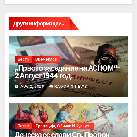
Други информации...
Вести
Времеплов
„Првото заседание на АСНОМ“-
2 Август 1944 год.
AUG 2, 2026
RADOVIS NEWS
Вести
Традиција, Обичаи И Култура
Денеска се слави Св. Пророк