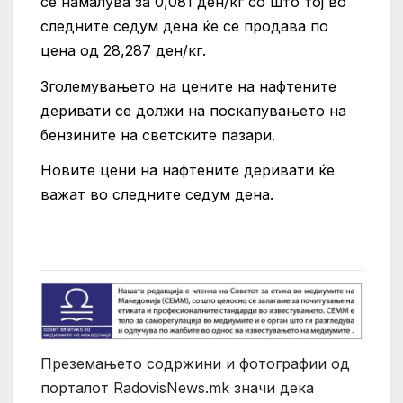
се намалува за 0,081 ден/кг со што тој во
следните седум дена ќе се продава по
цена од 28,287 ден/кг.
Зголемувањето на цените на нафтените
деривати се должи на поскапувањето на
бензините на светските пазари.
Новите цени на нафтените деривати ќе
важат во следните седум дена.
Преземањето содржини и фотографии од
порталот RadovisNews.mk значи дека