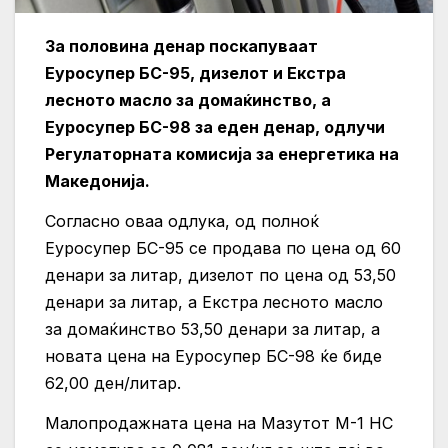
За половина денар поскапуваат
Еуросупер БС-95,
дизелот
и Екстра
лесното масло за домаќинство, а
Еуросупер БС-98 за еден денар, одлучи
Регулаторната комисија за енергетика на
Македонија.
Согласно оваа одлука, од полноќ
Еуросупер БС-95 се продава по цена од 60
денари за литар,
дизелот
по цена од 53,50
денари за литар, а Екстра лесното масло
за домаќинство 53,50 денари за литар, а
новата цена на Еуросупер БС-98 ќе биде
62,00 ден/литар.
Малопродажната цена на Мазутот М-1 НС