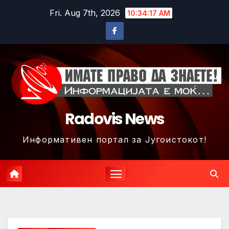
Skip
Fri. Aug 7th, 2026
10:34:20 AM
to
content
Radovis News
Информативен портал за Југоистокот!