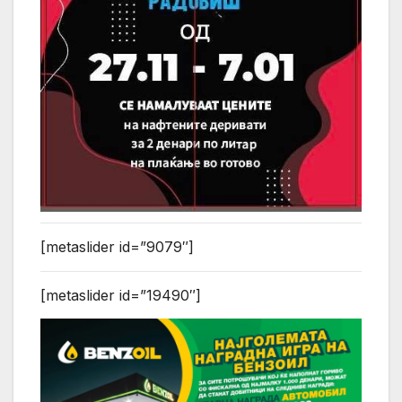
[metaslider id=”9079″]
[metaslider id=”19490″]