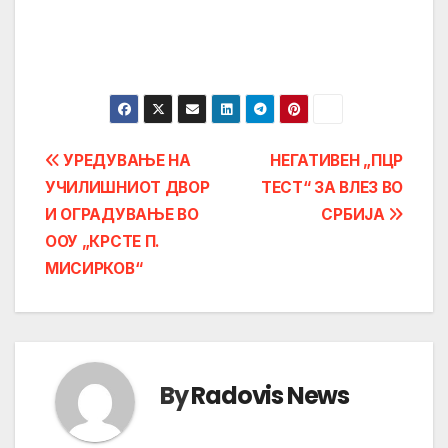
Post
УРЕДУВАЊЕ НА
НЕГАТИВЕН „ПЦР
УЧИЛИШНИОТ ДВОР
ТЕСТ“ ЗА ВЛЕЗ ВО
navigation
И ОГРАДУВАЊЕ ВО
СРБИЈА
ООУ „КРСТЕ П.
МИСИРКОВ“
By
Radovis News