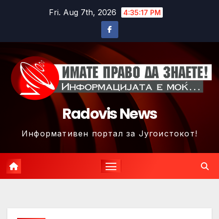
Skip
Fri. Aug 7th, 2026
4:35:20 PM
to
content
Radovis News
Информативен портал за Југоистокот!