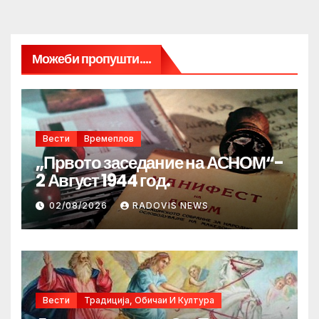
Можеби пропушти....
Вести
Времеплов
„Првото заседание на АСНОМ“-
2 Август 1944 год.
02/08/2026
RADOVIS NEWS
Вести
Традиција, Обичаи И Култура