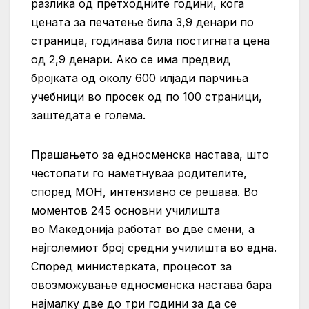
разлика од претходните години, кога
цената за печатење била 3,9 денари по
страница, годинава била постигната цена
од 2,9 денари. Ако се има предвид
бројката од околу 600 илјади парчиња
учебници во просек од по 100 страници,
заштедата е голема.
Прашањето за едносменска настава, што
честопати го наметнуваа родителите,
според МОН, интензивно се решава. Во
моментов 245 основни училишта
во Македонија работат во две смени, а
најголемиот број средни училишта во една.
Според министерката, процесот за
овозможување едносменска настава бара
најмалку две до три години за да се