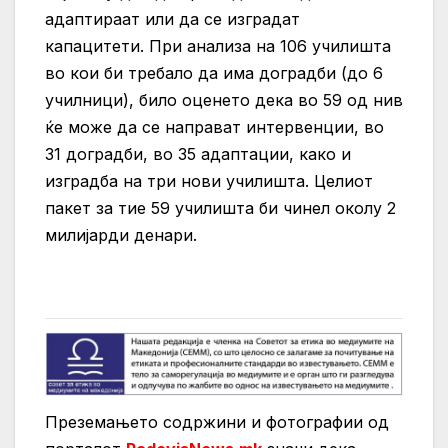
адаптираат или да се изградат
капацитети. При анализа на 106 училишта
во кои би требало да има доградби (до 6
училници), било оценето дека во 59 од нив
ќе може да се направат интервенции, во
31 доградби, во 35 адаптации, како и
изградба на три нови училишта. Целиот
пакет за тие 59 училишта би чинел околу 2
милијарди денари.
Преземањето содржини и фотографии од