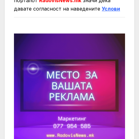
порталот
RadovisNews.mk
значи дека
давате согласност на нaведените
Услови