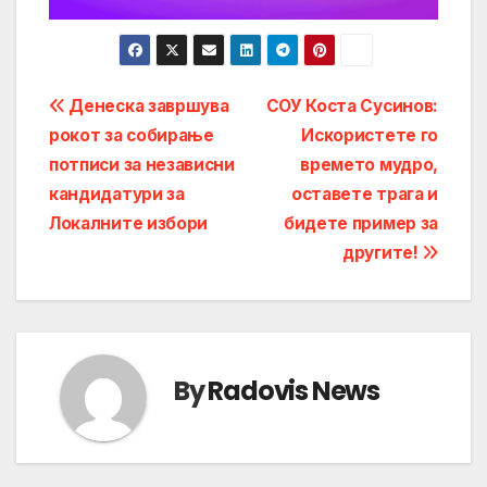
Post
Денеска завршува
СОУ Коста Сусинов:
рокот за собирање
Искористете го
navigation
потписи за независни
времето мудро,
кандидатури за
оставете трага и
Локалните избори
бидете пример за
другите!
By
Radovis News