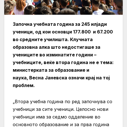
Започна учебната година за 245 илјади
ученици, од кои основци 177.800 и 67.200
во средните училишта. Клучната
образовна алка што недостигаше за
учениците во изминатите години –
учебниците, веќе втора година не е тема:
министерката за образование и
наука, Весна Јаневска означи крај на тој
проблем.
„Втора учебна година по ред започнува со
учебници за сите ученици. Целосно нови
учебници има за седмо одделение во
основното образование и за прва година