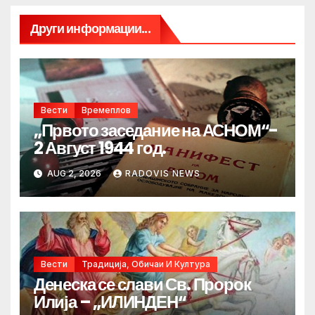
Други информации...
Вести
Времеплов
„Првото заседание на АСНОМ“-
2 Август 1944 год.
AUG 2, 2026
RADOVIS NEWS
Вести
Традиција, Обичаи И Култура
Денеска се слави Св. Пророк
Илија – „ИЛИНДЕН“