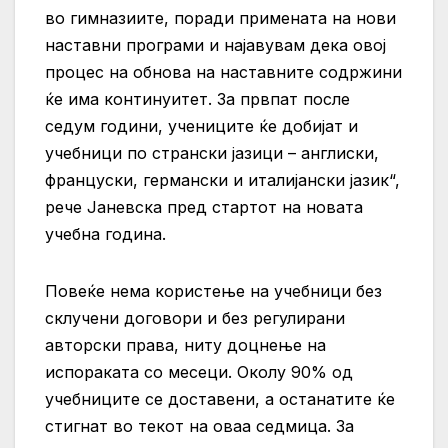
во гимназиите, поради примената на нови
наставни програми и најавувам дека овој
процес на обнова на наставните содржини
ќе има континуитет. За првпат после
седум години, учениците ќе добијат и
учебници по странски јазици – англиски,
француски, германски и италијански јазик“,
рече Јаневска пред стартот на новата
учебна година.
Повеќе нема користење на учебници без
склучени договори и без регулирани
авторски права, ниту доцнење на
испораката со месеци. Околу 90% од
учебниците се доставени, а останатите ќе
стигнат во текот на оваа седмица. За