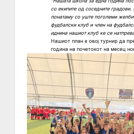
“Нашата школа за една година пос
со екипите од соседните градови
понатаму со уште поголеми желби 
фудбалски клуб и член на фудбалс
иднина нашиот клуб ке се натпрева
Нашиот план е овој турнир да пр
година на почетокот на месец н