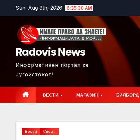
Skip
Sun. Aug 9th, 2026
6:35:32 AM
to
content
Radovis News
Информативен портал за
Југоистокот!
ВЕСТИ
МАГАЗИН
БИЛБОРД
Вести
Спорт