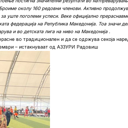
тоење постигна значителни резултати во натпреварувањ
. Броиме околу 160 редовни членови. Активно продолжу
за уште поголеми успеси. Веке официјално прераснавм
ката федерација на Република Македонија. Тоа значи де
рува и во детската лига на ниво на Македонија .
ерасне во традиционален и да се одржува секоја нар
оември – истакнуваат од АЗЗУРИ Радовиш