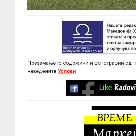
Преземањето содржини и фотографии од по
нaведените
Услови