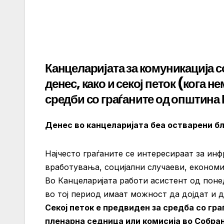
Канцеларијата за комуникација с
денес, како и секој петок (кога 
средби со граѓаните од општина
Денес во канцеларијата беа остварени бл
Најчесто граѓаните се интересираат за ин
вработувања, социјални случаеви, економиј
Во Канцеларијата работи асистент од понед
во тој период имаат можност да дојдат и 
Секој петок е предвиден за средба со гра
пленарна седница или комисија во Собран