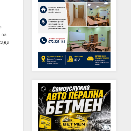
а
 за
каде