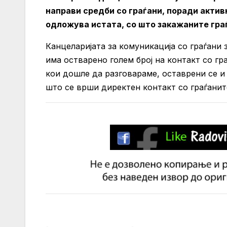
направи средби со граѓани, поради актив
одложува истата, со што закажаните гра
Канцеларијата за комуникација со граѓани 
има остварено голем број на контакт со гра
кои дошле да разговараме, оставрени се и
што се врши директен контакт со граѓанит