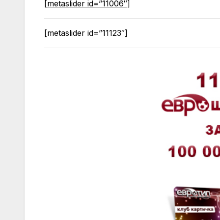
[metaslider id=”11006″]
[metaslider id=”11123″]