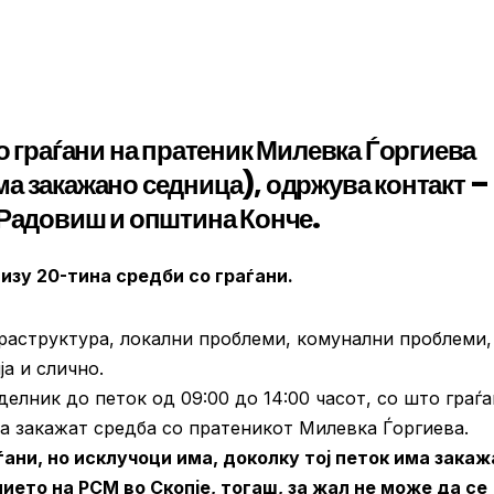
о граѓани на пратеник Милевка Ѓоргиева
нема закажано седница), одржува контакт –
 Радовиш и општина Конче.
изу 20-тина средби со граѓани.
фраструктура, локални проблеми, комунални проблеми,
а и слично.
елник до петок од 09:00 до 14:00 часот, со што граѓ
да закажат средба со пратеникот Милевка Ѓоргиева.
ѓани, но исклучоци има, доколку тој петок има зака
ието на РСМ во Скопје, тогаш, за жал не може да се