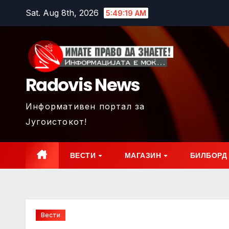
Skip
Sat. Aug 8th, 2026
5:49:21 AM
to
content
Radovis News
Информативен портал за
Југоистокот!
ВЕСТИ
МАГАЗИН
БИЛБОРД
Вести