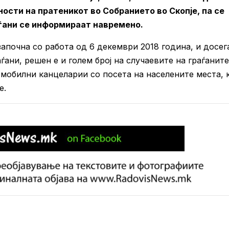
ности на пратеникот во Собранието во Скопје, па се
ѓани се информираат навремено.
започна со работа од 6 декември 2018 година, и досег
ѓани, решен е и голем број на случаевите на граѓаните
 мобилни канцеларии со посета на населените места, 
е.