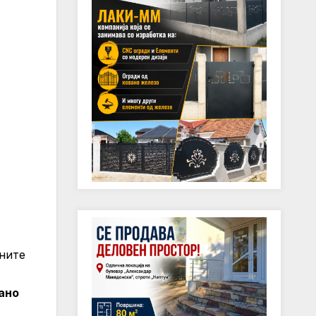
аните
жано