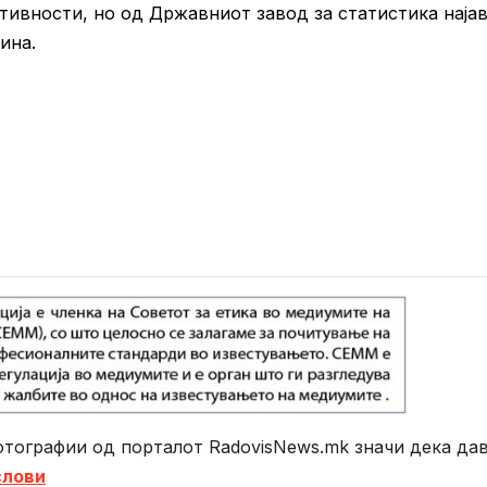
ивности, но од Државниот завод за статистика најав
ина.
тографии од порталот RadovisNews.mk значи дека да
слови