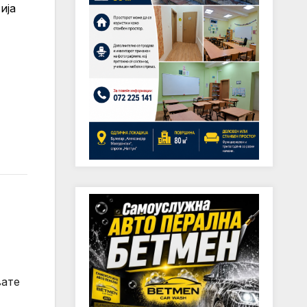
ија
вате