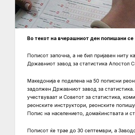
Во текот на вчерашниот ден попишани се 9
Пописот започна, а не бил пријавен ниту к
Државниот завод за статистика Апостол С
Македонија е поделена на 50 пописни реон
задолжен Државниот завод за статистика.
учествуваат и Советот за статистика, ком
реонските инструктори, реонските попишу
Попис на населението, домаќинствата и ст
Пописот ќе трае до 30 септември, а Заводо