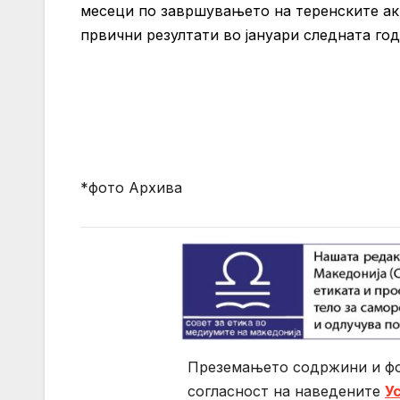
месеци по завршувањето на теренските акт
првични резултати во јануари следната год
*фото Архива
Преземањето содржини и фо
согласност на нaведените
У