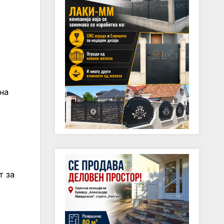
на
т за