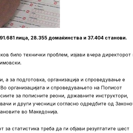
1.681 лица, 28.355 домаќинства и 37.404 станови.
аков било технички проблем, изјави вчера директорот 
имовски.
и, а за подготовка, организација и спроведување е
 Во организацијата и спроведувањето на Пописот
исиите за пописните реони, државните инструктори,
вачи и други учесници согласно одредбите од Законо
ановите во Македонија.
т за статистика треба да ги објави резултатите шест