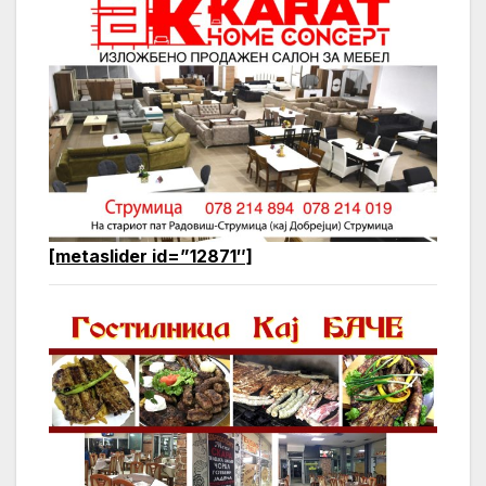
[metaslider id=”12871″]