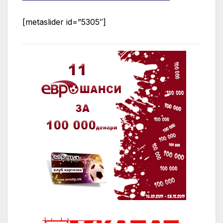
[metaslider id=”5305″]