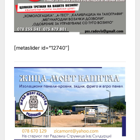
[metaslider id=”12740″]