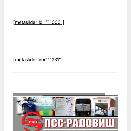
[metaslider id=”11006″]
[metaslider id=”11231″]