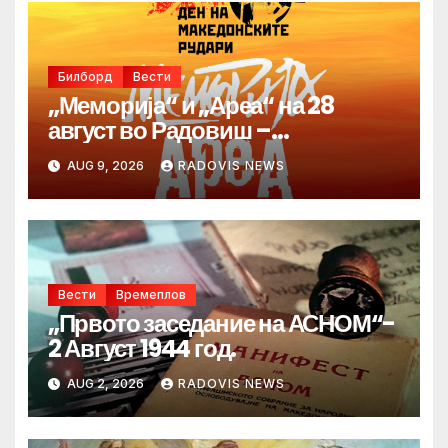
Билборд
Вести
„Меморија“ и „Ареа“ на 28
август во Радовиш –
продолжува традицијата за
AUG 9, 2026
RADOVIS NEWS
Денот на македонските рудари
Вести
Времеплов
„Првото заседание на АСНОМ“-
2 Август 1944 год.
AUG 2, 2026
RADOVIS NEWS