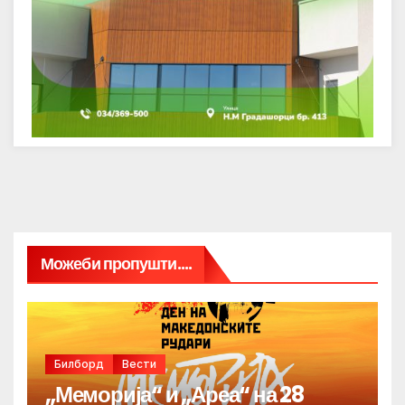
Можеби пропушти....
Билборд
Вести
„Меморија“ и „Ареа“ на 28