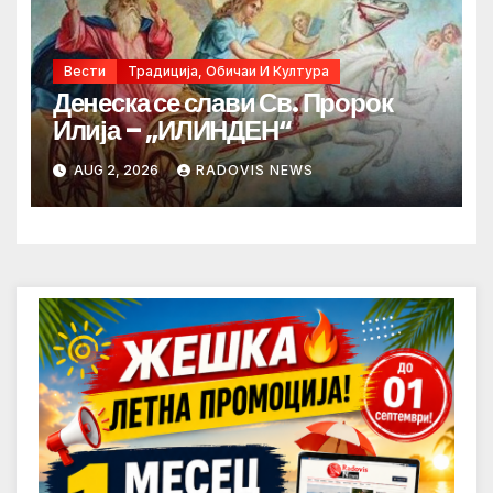
Вести
Традиција, Обичаи И Култура
Денеска се слави Св. Пророк
Илија – „ИЛИНДЕН“
AUG 2, 2026
RADOVIS NEWS