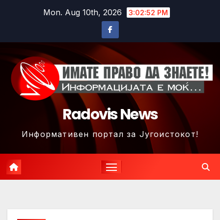
Skip
Mon. Aug 10th, 2026
3:02:55 PM
to
content
Radovis News
Информативен портал за Југоистокот!