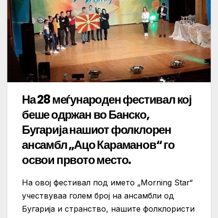
На 28 меѓународен фестивал кој
беше одржан во Банско,
Бугарија нашиот фолклорен
ансамбл „Ацо Караманов“ го
освои првото место.
На овој фестивал под името „Morning Star“
учествуваа голем број на ансамбли од
Бугарија и странство, нашите фолклористи