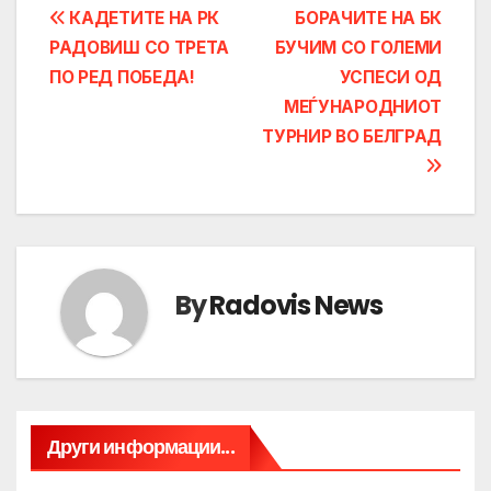
Post
КАДЕТИТЕ НА РК
БОРАЧИТЕ НА БК
РАДОВИШ СО ТРЕТА
БУЧИМ СО ГОЛЕМИ
navigation
ПО РЕД ПОБЕДА!
УСПЕСИ ОД
МЕЃУНАРОДНИОТ
ТУРНИР ВО БЕЛГРАД
By
Radovis News
Други информации...