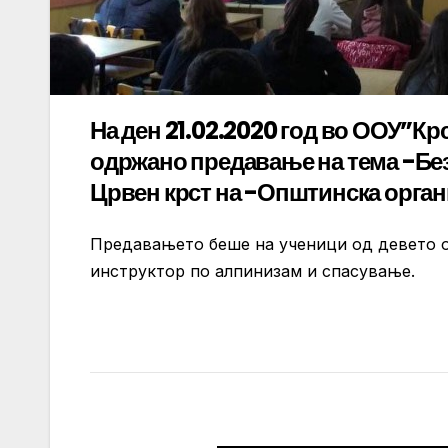
На ден 21.02.2020 год во ООУ”К
одржано предавање на тема -Без
Црвен крст на -Општинска орган
Предавањето беше на ученици од девето о
инструктор по алпинизам и спасување.