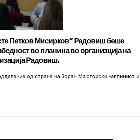
рсте Петков Мисирков” Радовиш беше
бедност во планина во организција на
изација Радовиш.
дделение од страна на Зоран Мајсторски -алпинист и