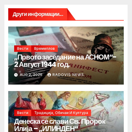
Други информации...
Вести
Времеплов
„Првото заседание на АСНОМ“-
2 Август 1944 год.
AUG 2, 2026
RADOVIS NEWS
Вести
Традиција, Обичаи И Култура
Денеска се слави Св. Пророк
Илија – „ИЛИНДЕН“