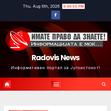
Skip
Thu. Aug 6th, 2026
9:49:53 PM
to
content
Radovis News
Информативен портал за Југоистокот!