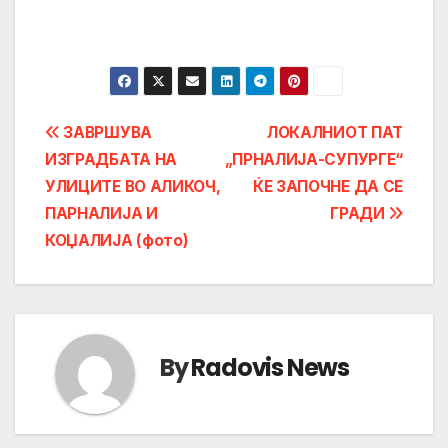
Post
ЗАВРШУВА
ЛОКАЛНИОТ ПАТ
ИЗГРАДБАТА НА
„ПРНАЛИЈА-СУПУРГЕ“
navigation
УЛИЦИТЕ ВО АЛИКОЧ,
ЌЕ ЗАПОЧНЕ ДА СЕ
ПАРНАЛИЈА И
ГРАДИ
КОЏАЛИЈА (фото)
By
Radovis News