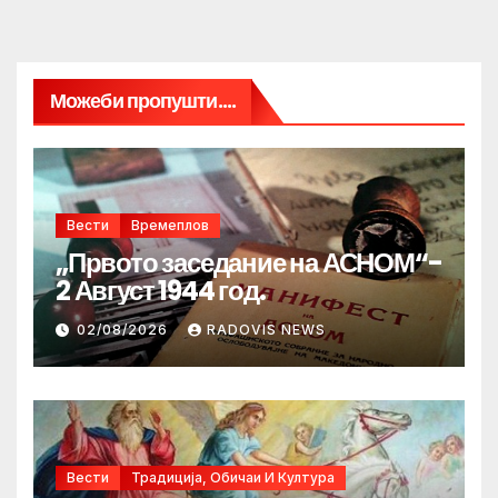
Можеби пропушти....
Вести
Времеплов
„Првото заседание на АСНОМ“-
2 Август 1944 год.
02/08/2026
RADOVIS NEWS
Вести
Традиција, Обичаи И Култура