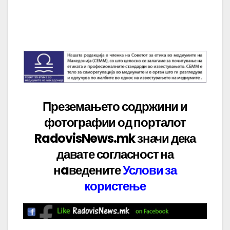
Преземањето содржини и
фотографии од порталот
RadovisNews.mk значи дека
давате
согласност на
нaведените
Услови за
користење