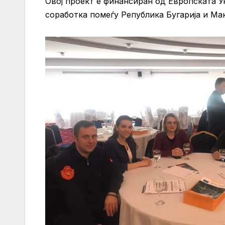
Овој проект е финансиран од Европската У
соработка помеѓу Република Бугарија и Ма