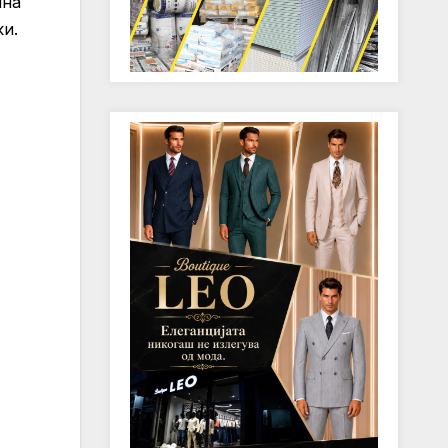
чна
ки.