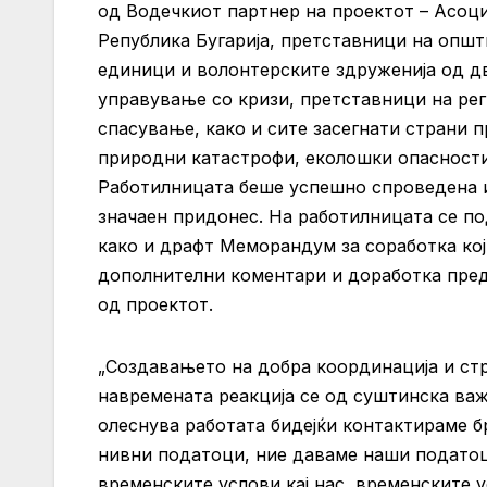
од Водечкиот партнер на проектот – Асоци
Република Бугарија, претставници на опш
единици и волонтерските здруженија од дв
управување со кризи, претставници на рег
спасување, како и сите засегнати страни
природни катастрофи, еколошки опасности
Работилницата беше успешно спроведена и
значаен придонес. На работилницата се п
како и драфт Меморандум за соработка кој 
дополнителни коментари и доработка пред
од проектот.
„Создавањето на добра координација и ст
навремената реакција се од суштинска важ
олеснува работата бидејќи контактираме б
нивни податоци, ние даваме наши податоц
временските услови кај нас, временските у