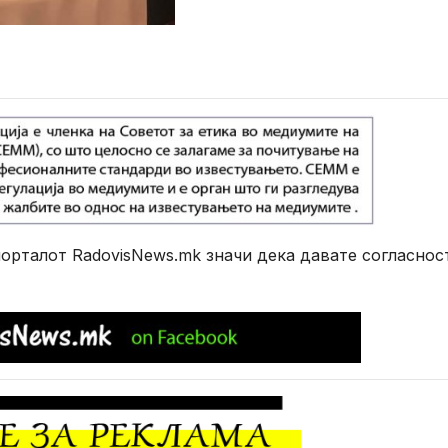
рталот RadovisNews.mk значи дека давате согласнос