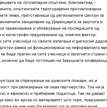
јацијата на Југозападни општини, Благоевград –
тините, општинските територијални противпожарни
ете земји, претставници од регионалните Центри за
ионалните канцеларии од Дирекцијата за заштита и
 при превенирање и ублажување на последиците од
 и катастрофи предизвикани од човечки фактор.
 сите учесници со своите излагања и дискусии дадоа
одготви рамка на функционирање на неформалната мр
ќе биде пратен на сите учесници и засегнати страни 
 конечно да биде потпишан на Завршната конференци
руктура за спречување на шумските пожари, но и
ност при релизирање на оваа партнерство. Тоа ни ја
рзо и ефикасно и прибираме податоци. Тие ни даваат
и како во врска со материјалот што гори, површинат
слови кај нив како би можело да се направи една