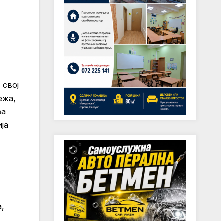
 свој
ежа,
за
ја
а,