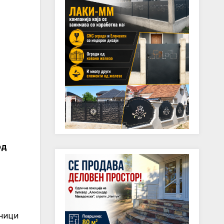
од
вници