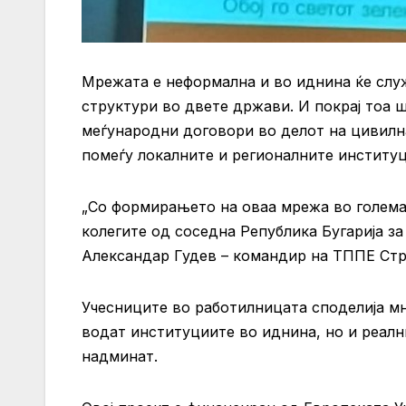
Мрежата е неформална и во иднина ќе слу
структури во двете држави. И покрај тоа 
меѓународни договори во делот на цивилна
помеѓу локалните и регионалните институц
„Со формирањето на оваа мрежа во голема 
колегите од соседна Република Бугарија за
Александар Гудев – командир на ТППЕ Ст
Учесниците во работилницата споделија мн
водат институциите во иднина, но и реални
надминат.