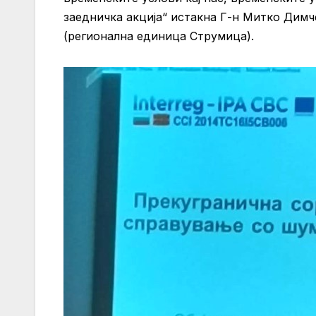
заедничка акција“ истакна Г-н Митко Димч
(регионална единица Струмица).