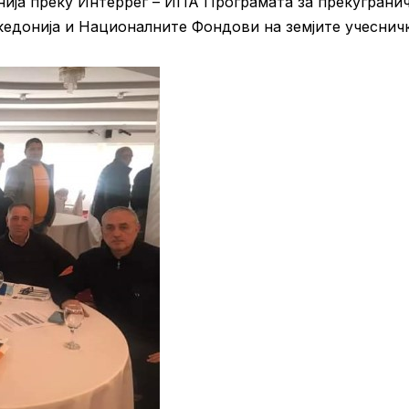
нија преку Интеррег – ИПА Програмата за прекуграни
кедонија и Националните Фондови на земјите учеснич