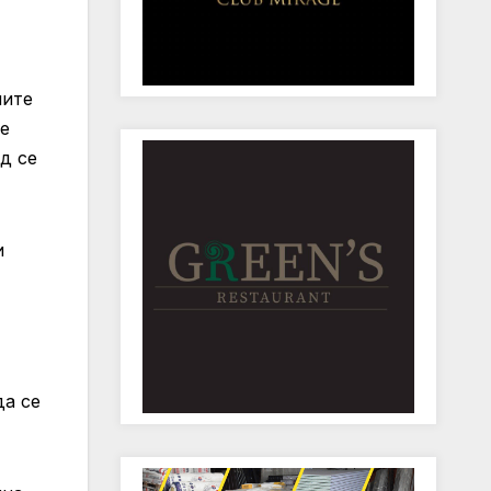
ните
ќе
д се
и
да се