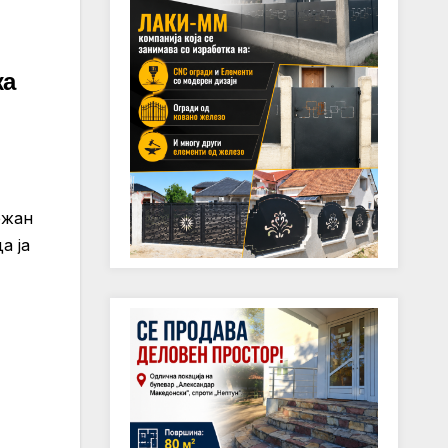
ка
т
ежан
а ја