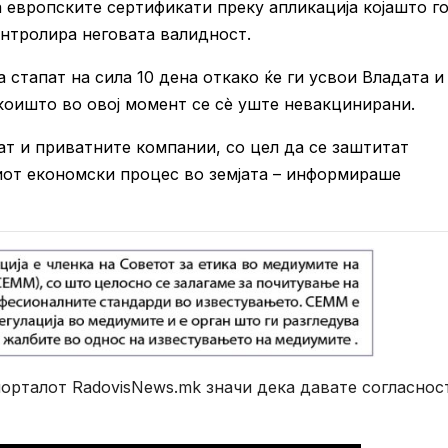
а европските сертификати преку апликација којашто г
онтролира неговата валидност.
стапат на сила 10 дена откако ќе ги усвои Владата и
коишто во овој момент се сѐ уште невакцинирани.
ат и приватните компании, со цел да се заштитат
от економски процес во земјата – информираше
рталот RadovisNews.mk значи дека давате согласнос