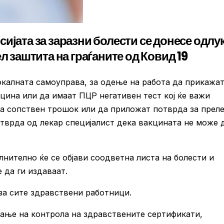
ијата за заразни болести се донесе одлу
л заштита на граѓаните од Ковид 19
окалната самоуправа, за одење на работа да прикажа
цина или да имаат ПЦР негативен тест кој ќе важи
 на сопствен трошок или да приложат потврда за прел
отврда од лекар специјалист дека вакцината не може д
нително ќе се објави соодветна листа на болести и
 да ги издаваат.
за сите здравствени работници.
ање на контрола на здравствените сертификати,