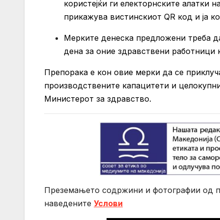
користејќи ги електорнските алатки н
прикажува вистинскиот QR код и ја к
Мерките денеска предложени треба да 
дена за оние здравствени работници 
Препорака е кон овие мерки да се приклуч
производствените капацитети и целокупни
Министерот за здравство.
Преземањето содржини и фотографии од по
нaведените
Услови