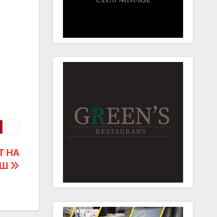
Т НА
ИШ