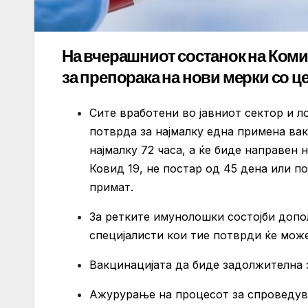
На вчерашниот состанок на Комис
за препорака на нови мерки со це
Сите вработени во јавниот сектор и л
потврда за најмалку една примена вак
најмалку 72 часа, а ќе биде направен
Ковид 19, не постар од 45 дена или п
примат.
За ретките имунолошки состојби допол
специјалисти кои тие потврди ќе може
Вакцинацијата да биде задолжителна 
Ажурурање на процесот за спроведув