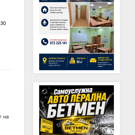
о
 30
т на