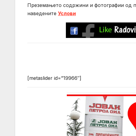
Преземањето содржини и фотографии од по
нaведените
Услови
[metaslider id=”19966″]