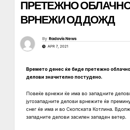
ПРЕТЕЖНО ОБЛАЧНО
ВРНЕЖИ ОД ДОЖД
By
Radovis News
APR 7, 2021
Времето денес ќе биде претежно облачно
делови значително постудено.
Повеќе врнежи ќе има во западните делови 
југозападните делови врнежите ќе премину
снег ќе има и во Скопската Котлина. Вдол
западните делови засилен западен ветер.