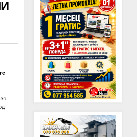
НИ
те
 во
од