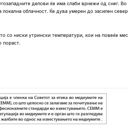
угозападните делови ќе има слаби врнежи од снег. Во
а локална облачност. Ќе дува умерен до засилен севе
ето со ниски утрински температури, кои на повеќе ме
о пораст.