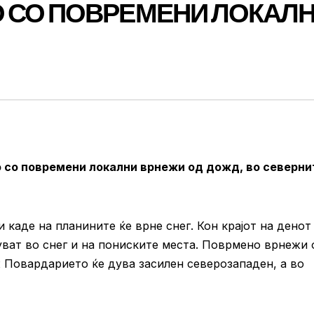
 СО ПОВРЕМЕНИ ЛОКАЛ
 со повремени локални врнежи од дожд, во северни
каде на планините ќе врне снег. Кон крајот на денот
ват во снег и на пониските места. Поврмено врнежи 
ж Повардарието ќе дува засилен северозападен, а во