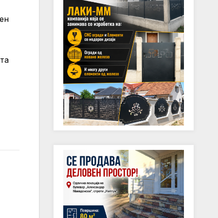
рен
ста