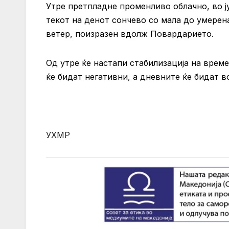
Утре претпладне променливо облачно, во ј
текот на денот сончево со мала до умерен
ветер, поизразен вдолж Повардарието.
Од утре ќе настапи стабилизација на врем
ќе бидат негативни, а дневните ќе бидат в
УХМР