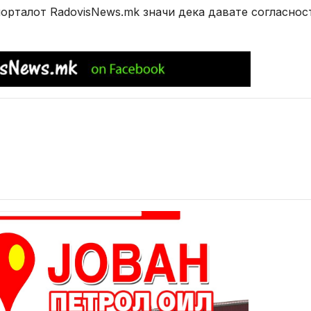
рталот RadovisNews.mk значи дека давате согласнос