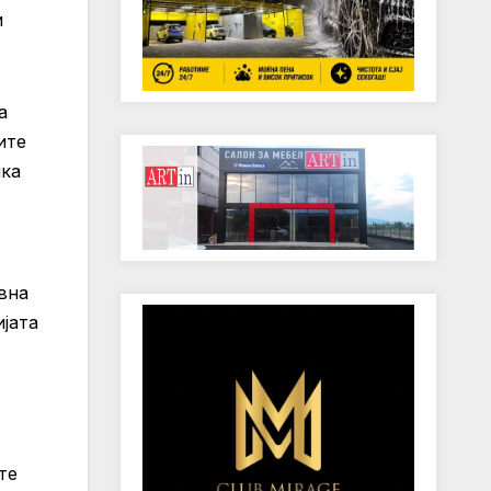
и
а
ите
ика
вна
ијата
те