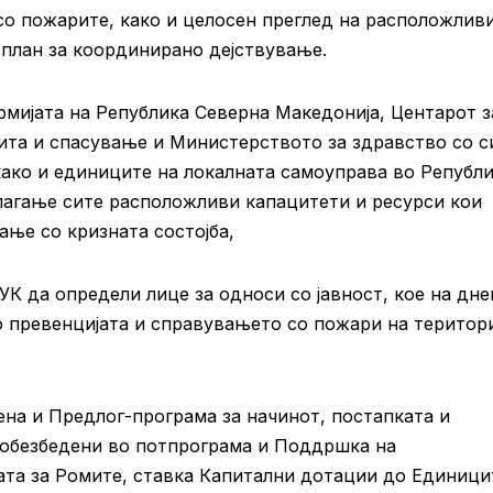
со пожарите, како и целосен преглед на расположлив
 план за координирано дејствување.
мијата на Република Северна Македонија, Центарот з
ита и спасување и Министерството за здравство со с
како и единиците на локалната самоуправа во Републ
лагање сите расположливи капацитети и ресурси кои
ање со кризната состојба,
УК да определи лице за односи со јавност, кое на дне
со превенцијата и справувањето со пожари на територ
на и Предлог-програма за начинот, постапката и
 обезбедени во потпрограма и Поддршка на
ата за Ромите, ставка Капитални дотации до Единици