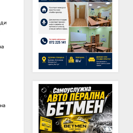
ади
о
на
 на