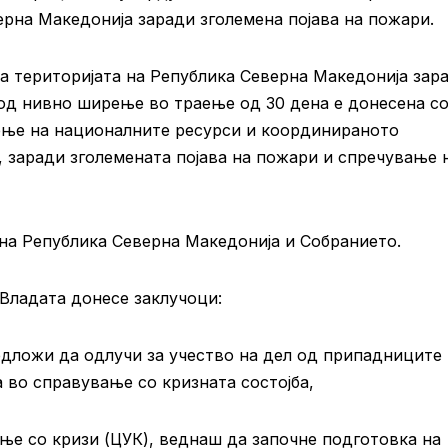
ерна Македонија заради зголемена појава на пожари.
на територијата на Република Северна Македонија зар
 од нивно ширење во траење од 30 дена е донесена с
ење на националните ресурси и координираното
, заради зголемената појава на пожари и спречување 
 на Република Северна Македонија и Собранието.
Владата донесе заклучоци:
едложи да одлучи за учество на дел од припадниците
 во справување со кризната состојба,
ње со кризи (ЦУК), веднаш да започне подготовка на