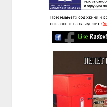
Преземањето содржини и фо
согласност на нaведените
У