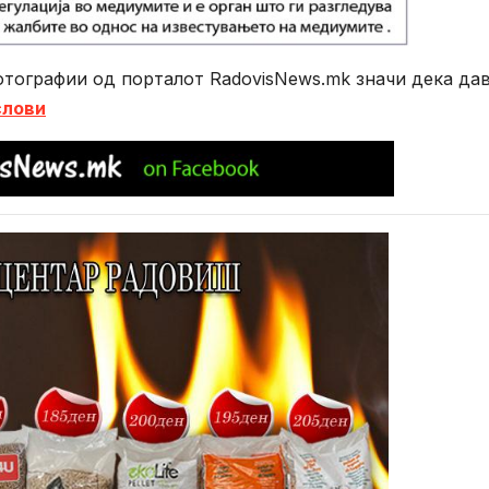
тографии од порталот RadovisNews.mk значи дека да
слови