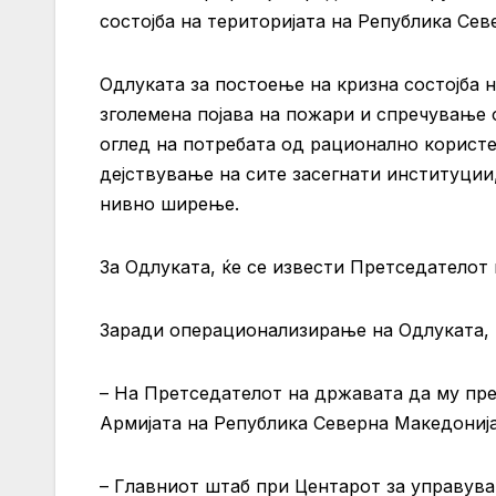
состојба на територијата на Република Сев
Одлуката за постоење на кризна состојба 
зголемена појава на пожари и спречување
оглед на потребата од рационално корист
дејствување на сите засегнати институции
нивно ширење.
За Одлуката, ќе се извести Претседателот
Заради операционализирање на Одлуката, 
– На Претседателот на државата да му пр
Армијата на Република Северна Македонија
– Главниот штаб при Центарот за управува