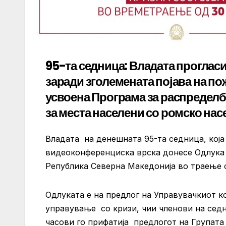
95-та седница: Владата прогласи
заради зголемената појава на п
усвоена Програма за распределб
за места населени со ромско на
Владата на денешната 95-та седница, која 
видеоконференциска врска донесе Одлука з
Република Северна Македонија во траење о
Одлуката е на предлог на Управувачкиот к
управување со кризи, чии членови на седни
часови го прифатија предлогот на Групата