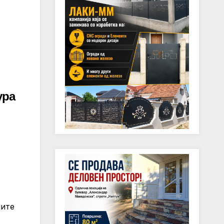
ура
ите