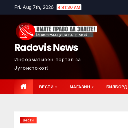
Skip
Fri. Aug 7th, 2026
4:41:32 AM
to
content
Radovis News
Информативен портал за
Југоистокот!
ВЕСТИ
МАГАЗИН
БИЛБОРД
Вести