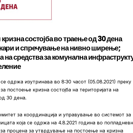
 кризна состојба во траење од 30 дена
ожари и спречување на нивно ширење;
а на средства за комунална инфраструкт
селение
се одржа изутринава во 8:30 часот (05.08.2021) преку
а постоење кризна состојба на територијата на
д 30 дена.
омитет за координација и управување во системот за
цата која се одржа на 4.8.2021 година во
попладневн
 за процена за утврдување на постоење на кризна