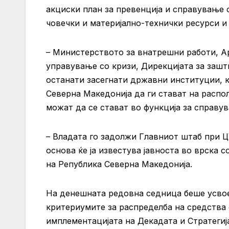
акциски план за превенција и справување 
човечки и материјално-технички ресурси и
– Министерството за внатрешни работи, Ар
управување со кризи, Дирекцијата за зашт
останати засегнати државни институции, 
Северна Македонија да ги стават на распо
можат да се стават во функција за справув
– Владата го задолжи Главниот штаб при Ц
основа ќе ја известува јавноста во врска 
на Република Северна Македонија.
На денешната редовна седница беше усвое
критериумите за распределба на средства
имплементацијата на Декадата и Стратегиј