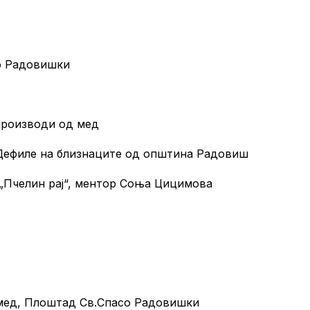
о Радовишки
 производи од мед
– Дефиле на близнаците од општина Радовиш
лин рај“, ментор Соња Цицимова
 мед, Плоштад Св.Спасо Радовишки