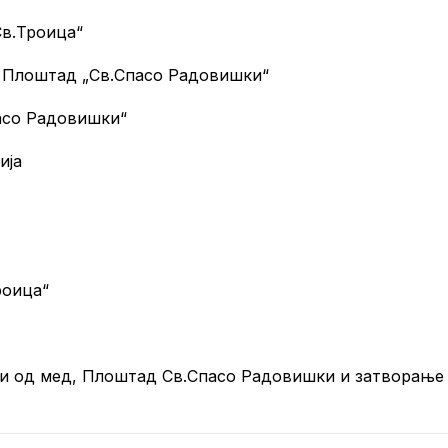
Св.Троица“
до Плоштад „Св.Спасо Радовишки“
пасо Радовишки“
ија
роица“
оди од мед, Плоштад Св.Спасо Радовишки и затворање