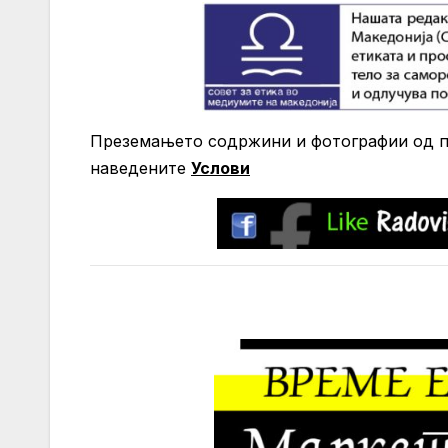
Преземањето содржини и фотографии од по
нaведените
Услови