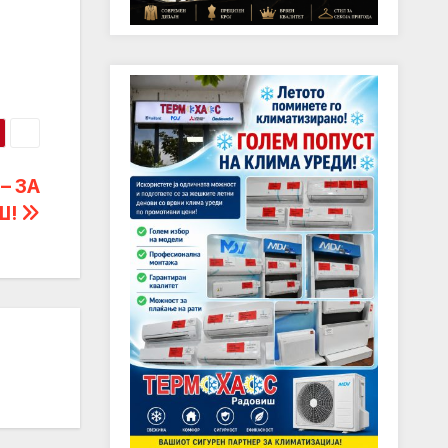
– ЗА
Ш!