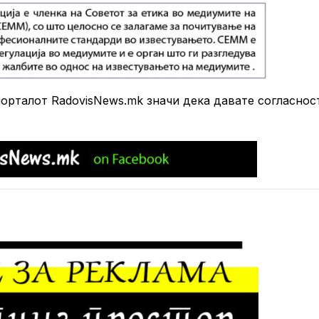
рталот RadovisNews.mk значи дека давате согласнос