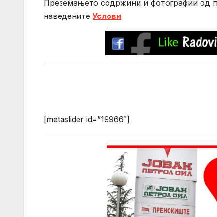
Преземањето содржини и фотографии од по
нaведените
Услови
[metaslider id=”19966″]