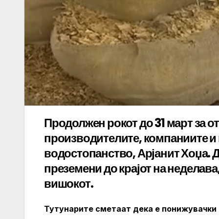
Продолжен рокот до 31 март за от
производителите, компаниите и 
водостопанство, Арјанит Хоџа. 
преземени до крајот на неделава,
вишокот.
Тутунарите сметаат дека е понижувачки да