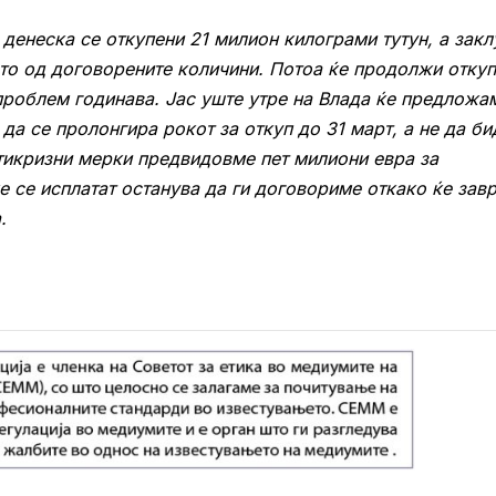
 денеска се откупени 21 милион килограми тутун, а зак
сто од договорените количини. Потоа ќе продолжи отку
проблем годинава. Јас уште утре на Влада ќе предложа
 да се пролонгира рокот за откуп до 31 март, а не да би
антикризни мерки предвидовме пет милиони евра за
ќе се исплатат останува да ги договориме откако ќе зав
.