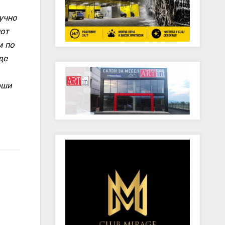
лучно
пот
м по
де
рши