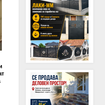
и
ат
а