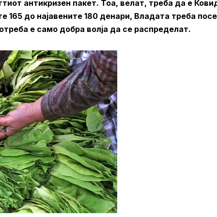
тиот антикризен пакет. Тоа, велат, треба да е Кови
те 165 до најавените 180 денари, Владата треба пос
потреба е само добра волја да се распределат.