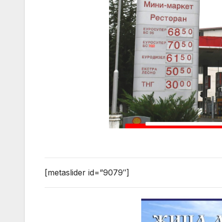
[metaslider id=”9079″]