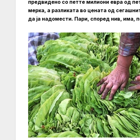
предвидено со петте милиони евра од пет
мерка, а разликата во цената од сегашни
да ја надомести. Пари, според нив, има, 