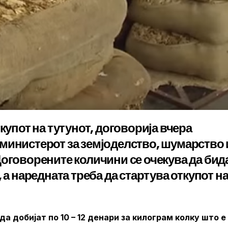
купот на тутунот, договорија вчера
министерот за земјоделство, шумарство 
Договорените количини се очекува да бид
 а наредната треба да стартува откупот н
 добијат по 10 – 12 денари за килограм колку што е