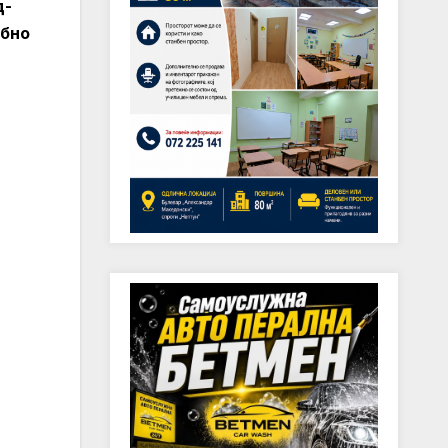
д-
ебно