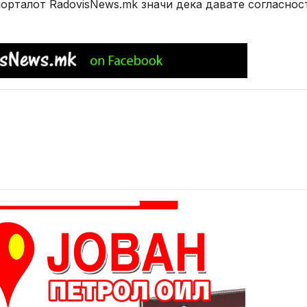
рталот RadovisNews.mk значи дека давате согласнос