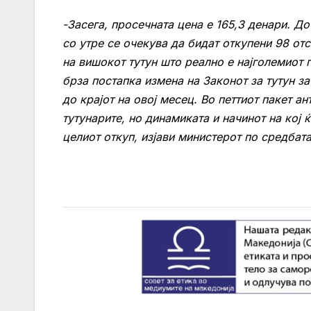
-Засега, просечната цена е 165,3 денари. До
со утре се очекува да бидат откупени 98 от
на вишокот тутун што реално е најголемиот 
брза постапка измена на Законот за тутун за
до крајот на овој месец. Во петтиот пакет 
тутунарите, но динамиката и начинот на кој 
целиот откуп, изјави министерот по средбата