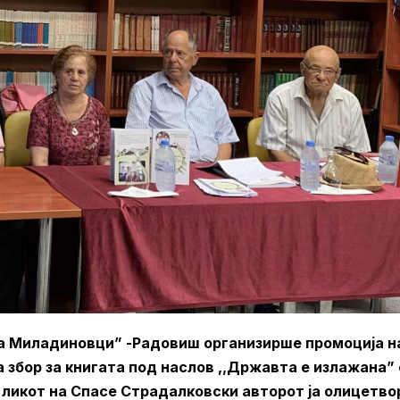
ќа Миладиновци” -Радовиш организирше промоција н
а збор за книгата под наслов ,,Државта е излажана”
 ликот на Спасе Страдалковски авторот ја олицетво