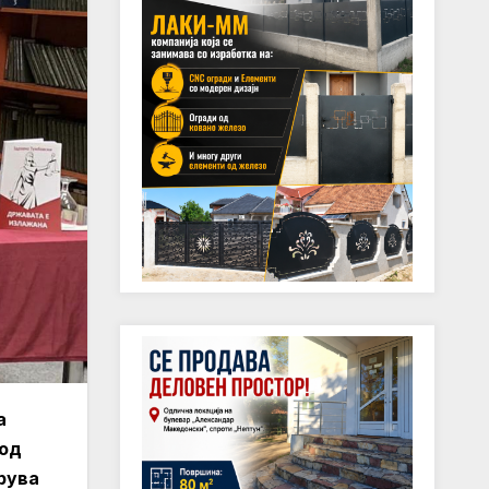
а
 од
рува