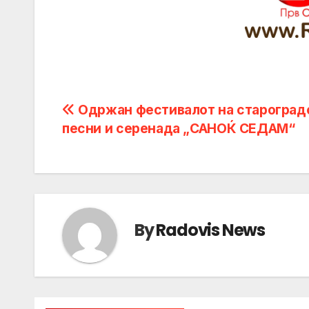
Post
Одржан фестивалот на староград
песни и серенада „САНОЌ СЕДАМ“
navigation
By
Radovis News