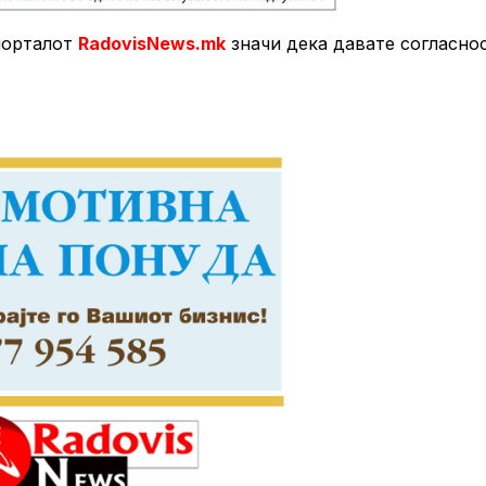
порталот
RadovisNews.mk
значи дека давате согласно