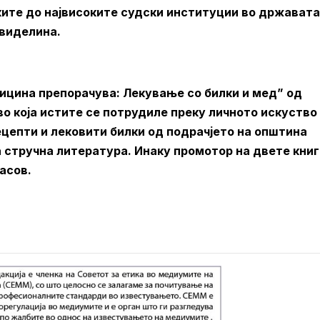
ските до највисоките судски институции во државата
 виделина.
дицина препорачува: Лекување со билки и мед” од
о која истите се потрудиле преку личното искуство
рецепти и лековити билки од подрачјето на општина
 стручна литература. Инаку промотор на двете книг
асов.