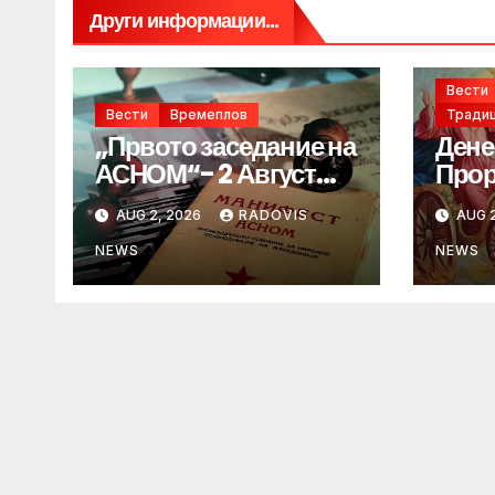
Други информации...
Вести
Вести
Времеплов
Традиц
„Првото заседание на
Дене
АСНОМ“- 2 Август
Прор
1944 год.
„ИЛ
AUG 2, 2026
RADOVIS
AUG 2
NEWS
NEWS