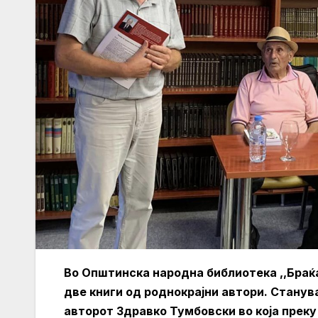
Во Општинска народна библиотека ,,Бра
две книги од роднокрајни автори. Станув
авторот Здравко Тумбовски во која преку