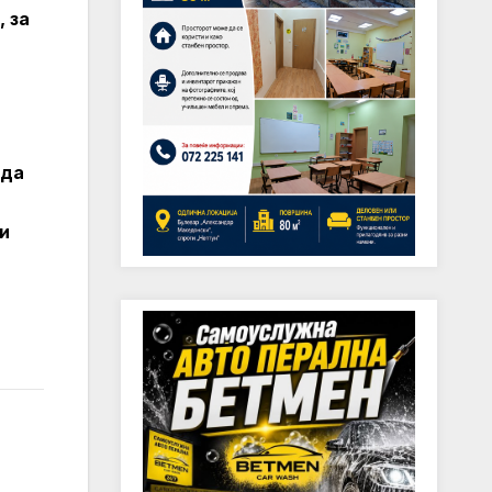
, за
 да
и