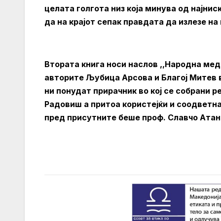
целата голгота низ која минува од најни
да на крајот сепак правдата да излезе на
Втората книга носи наслов ,,Народна ме
авторите Љубица Арсова и Благој Митев в
ни понудат прирачник во кој се собрани 
Радовиш а притоа користејќи и соодветна
пред присутните беше проф. Славчо Атан