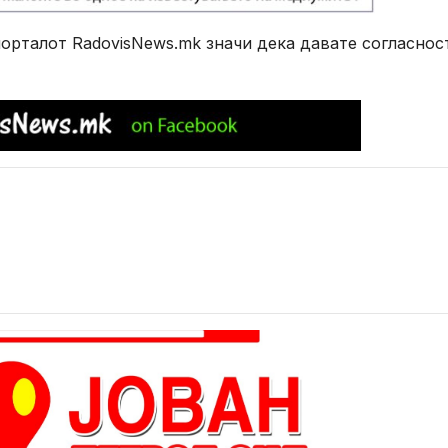
рталот RadovisNews.mk значи дека давате согласнос