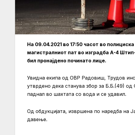
На 09.04.2021 во 17:50 часот во полициск
магистралниот пат во изградба А-4 Штип-
бил пронајдено починато лице.
Увидна екипа од ОВР Радовиш, Трудов инс
утврдено дека станува збор за Б.Б.(49) од
паднал во шахтата со вода и се удавил.
Од обдукцијата, извршена по наредба на Ј
давење.