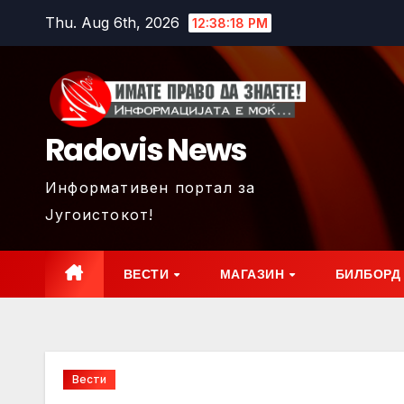
Skip
Thu. Aug 6th, 2026
12:38:19 PM
to
content
Radovis News
Информативен портал за
Југоистокот!
ВЕСТИ
МАГАЗИН
БИЛБОРД
Вести