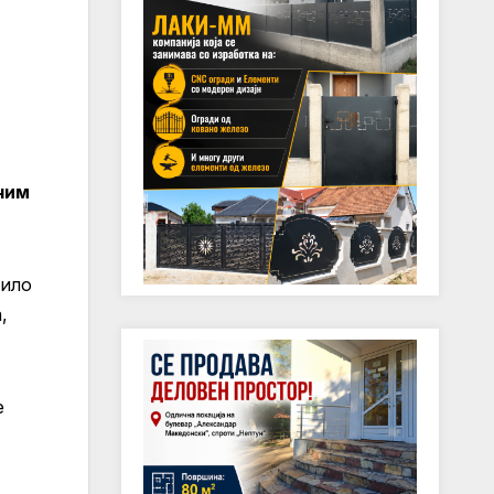
чим
било
,
е