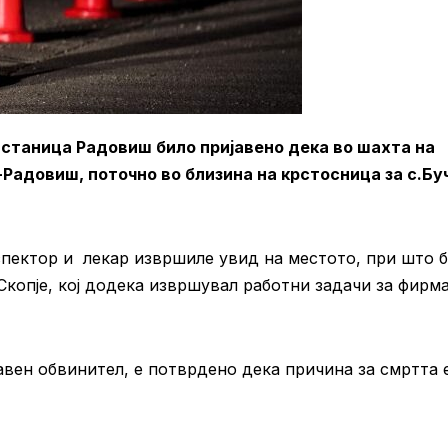
а станица Радовиш било пријавено дека во шахта на
Радовиш, поточно во близина на крстосница за с.Бу
пектор и лекар извршиле увид на местото, при што 
 Скопје, кој додека извршувал работни задачи за фирма
авен обвинител, е потврдено дека причина за смртта 