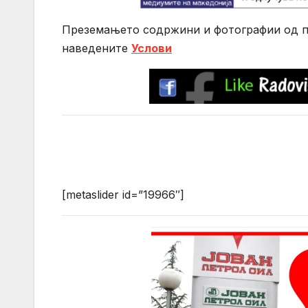
Преземањето содржини и фотографии од по
нaведените
Услови
[metaslider id=”19966″]