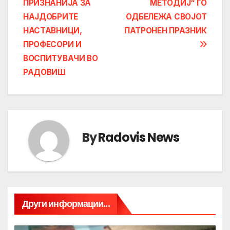
ПРИЗНАНИЈА ЗА
МЕТОДИЈ“ ГО
navigation
НАЈДОБРИТЕ
ОДБЕЛЕЖА СВОЈОТ
НАСТАВНИЦИ,
ПАТРОНЕН ПРАЗНИК
ПРОФЕСОРИ И
ВОСПИТУВАЧИ ВО
РАДОВИШ
By
Radovis News
Други информации...