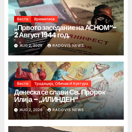
Вести
Времеплов
„Првото заседание на АСНОМ“-
2 Август 1944 год.
AUG 2, 2026
RADOVIS NEWS
Вести
Традиција, Обичаи И Култура
Денеска се слави Св. Пророк
Илија – „ИЛИНДЕН“
AUG 2, 2026
RADOVIS NEWS