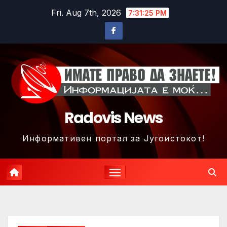
Skip
Fri. Aug 7th, 2026
7:31:29 PM
to
content
Radovis News
Информативен портал за Југоистокот!