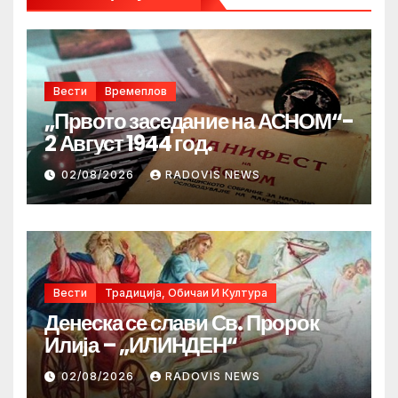
Вести
Времеплов
„Првото заседание на АСНОМ“-
2 Август 1944 год.
02/08/2026
RADOVIS NEWS
Вести
Традиција, Обичаи И Култура
Денеска се слави Св. Пророк
Илија – „ИЛИНДЕН“
02/08/2026
RADOVIS NEWS