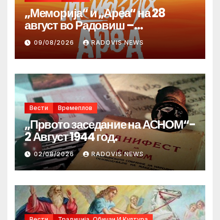
„Меморија“ и „Ареа“ на 28
август во Радовиш –
продолжува традицијата за
09/08/2026
RADOVIS NEWS
Денот на македонските рудари
Вести
Времеплов
„Првото заседание на АСНОМ“-
2 Август 1944 год.
02/08/2026
RADOVIS NEWS
Вести
Традиција, Обичаи И Култура