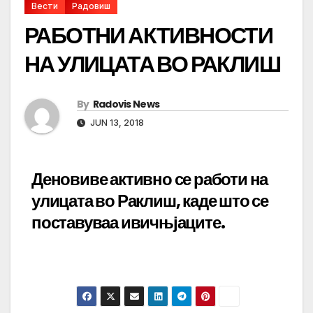
Вести
Радовиш
РАБОТНИ АКТИВНОСТИ
НА УЛИЦАТА ВО РАКЛИШ
By
Radovis News
JUN 13, 2018
Деновиве активно се работи на
улицата во Раклиш, каде што се
поставуваа ивичњјаците.