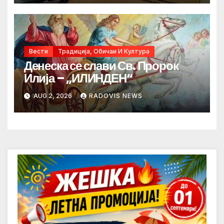
Вести
Традиција, Обичаи И Култура
Денеска се слави Св. Пророк
Илија – „ИЛИНДЕН“
AUG 2, 2026
RADOVIS NEWS