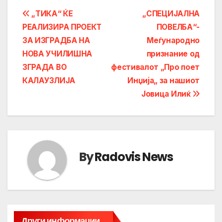
Post
„ТИКА“ ЌЕ
„СПЕЦИЈАЛНА
РЕАЛИЗИРА ПРОЕКТ
ПОВЕЛБА“-
navigation
ЗА ИЗГРАДБА НА
Меѓународно
НОВА УЧИЛИШНА
признание од
ЗГРАДА ВО
фестивалот „Про поет
КАЛАУЗЛИЈА
Инџија„ за нашиот
Јовица Илиќ
By
Radovis News
Други информации...