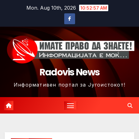
Skip
Mon. Aug 10th, 2026
10:52:59 AM
to
content
Radovis News
Информативен портал за Југоистокот!