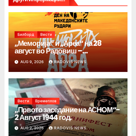
Билборд
Вести
„Меморија“ и „Ареа“ на 28
август во Радовиш –
продолжува традицијата за
AUG 9, 2026
RADOVIS NEWS
Денот на македонските рудари
Вести
Времеплов
„Првото заседание на АСНОМ“-
2 Август 1944 год.
AUG 2, 2026
RADOVIS NEWS