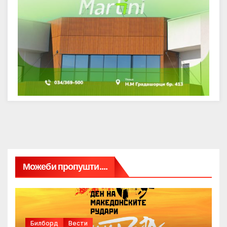
Можеби пропушти....
Билборд
Вести