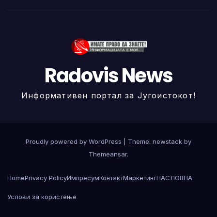
Radovis News
Информативен портал за Југоистокот!
Proudly powered by WordPress
|
Theme: newstack by
Themeansar
.
Home
Privacy Policy
Импресум
Контакт
Маркетинг
НАСЛОВНА
Услови за користење