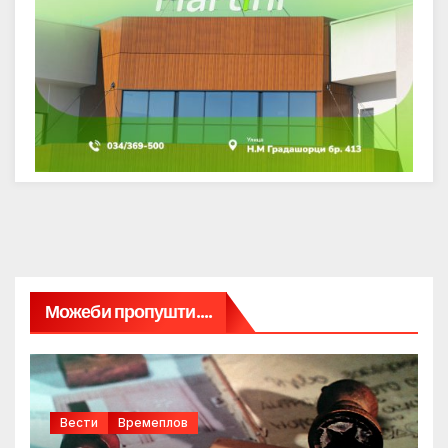
Можеби пропушти....
Вести
Времеплов