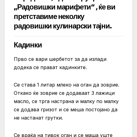
„Радовишки марифети“ , ќе ви
претставиме неколку
радовишки кулинарски тајни.
Кадинки
Прво се вари шербетот за да излади
додека се прават кадинките.
Се става 1 литар млеко на оган да зоврие.
Oткако ќе зоврие се додаваат 3 лажици
масло, се трга настрана и малку по малку
се додава гризот и се меша постојано да
не настанат грутки.
Се враќа на тивок оган и се маша уште