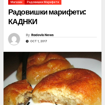
Магазин
Радовишки Марифети
Радовишки марифети:
КАДНКИ
By
Radovis News
OCT 1, 2017