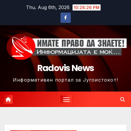
Skip
Thu. Aug 6th, 2026
10:28:29 PM
to
content
Radovis News
Информативен портал за Југоистокот!