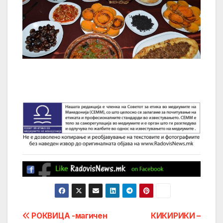
Post
РОКВИЦА -магичен
КИКИРИКИ –