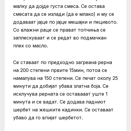
малку да дојде густа смеса. Се остава
смесата да се излади (да е млако) и му се
додаваат јајце по јајце мешајки и пецивото.
Со влажни раце се прават топчиња се
заплескуваат и се редат во подмачкан
плех со масло.
Се ставаат по предходно загреана рерна
на 200 степени првите 15мин, потоа се
намалува на 150 степени. Се печат околу 25
минути да добијат убава златна боја. Се
исклучува рерната се оставааат уште 1
минута и се вадат. Се додава ладниот
шербет на жешките кадинки. Се оставаат
убаво да го впијат шербетот.