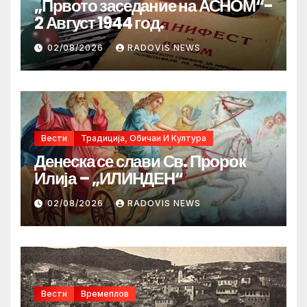
„Првото заседание на АСНОМ“-
2 Август 1944 год.
02/08/2026
RADOVIS NEWS
Вести
Традиција, Обичаи И Култура
Денеска се слави Св. Пророк
Илија – „ИЛИНДЕН“
02/08/2026
RADOVIS NEWS
Вести
Времеплов