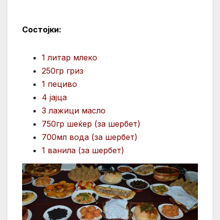
Состојки:
1 литар млеко
250гр гриз
1 пециво
4 јајца
3 лажици масло
750гр шеќер (за шербет)
700мл вода (за шербет)
1 ванила (за шербет)