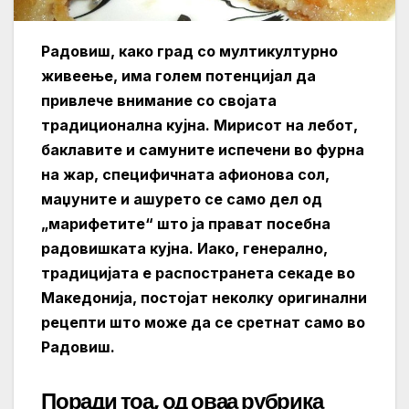
Радовиш, како град со мултикултурно
живеење, има голем потенцијал да
привлече внимание со својата
традиционална кујна. Мирисот на лебот,
баклавите и самуните испечени во фурна
на жар, специфичната афионова сол,
маџуните и ашурето се само дел од
„марифетите“ што ја прават посебна
радовишката кујна. Иако, генерално,
традицијата е распостранета секаде во
Македонија, постојат неколку оригинални
рецепти што може да се сретнат само во
Радовиш.
Поради тоа, од оваа рубрика