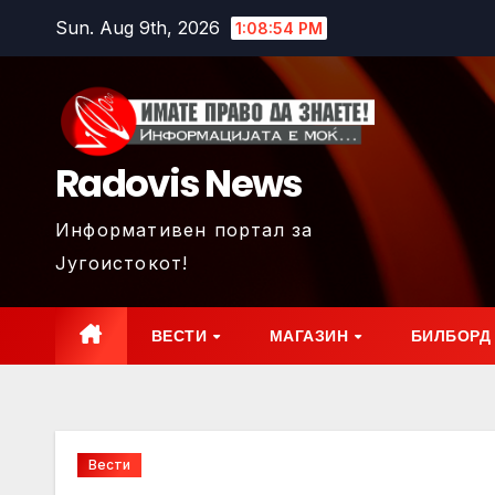
Skip
Sun. Aug 9th, 2026
1:08:56 PM
to
content
Radovis News
Информативен портал за
Југоистокот!
ВЕСТИ
МАГАЗИН
БИЛБОРД
Вести