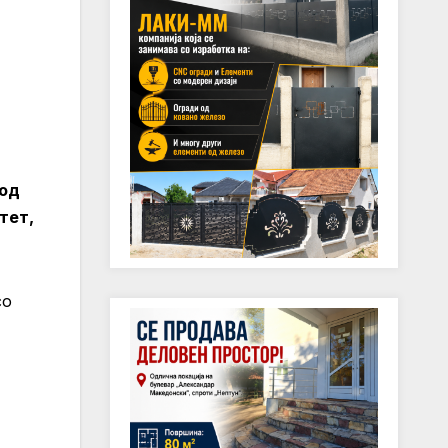
 од
тет,
со