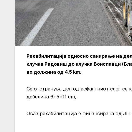
Рехабилитација односно санирање на де
клучка Радовиш до клучка Воиславци (Благ
во должина од 4,5 km.
Се отстранува дел од асфалтниот слој, се к
дебелина 6+5=11 cm,
Оваа рехабилитација е финансирана од ЈП