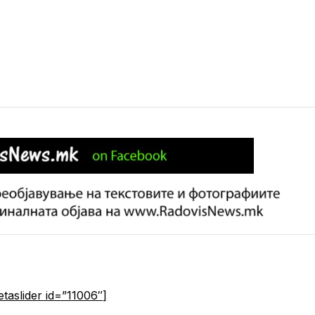
etaslider id=”11006″]