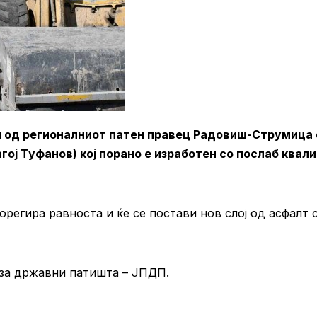
л од регионалниот патен правец Радовиш-Струмица
ој Туфанов) кој порано е изработен со послаб квали
орегира равноста и ќе се постави нов слој од асфалт 
 за државни патишта – ЈПДП.