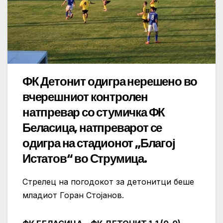
ФК Детонит одигра нерешено во
вчерешниот контролен
натпревар со стумичка ФК
Беласица, натпреварот се
одигра на стадионот „Благој
Истатов“ во Струмица.
Стрелец на погодокот за детонитци беше
младиот Горан Стојанов.