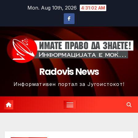
Skip
Mon. Aug 10th, 2026
4:31:05 AM
to
content
Radovis News
Информативен портал за Југоистокот!