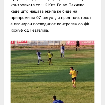
контролката со ФК Кит-Го во Пехчево
каде што нашата екипа ке биде на
припреми на 07. август, и пред почетокот
е планиран последниот контролен со ФК
Кожуф од Гевгелија.