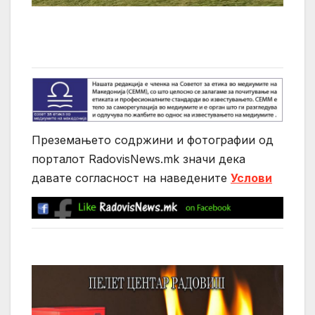
Преземањето содржини и фотографии од
порталот RadovisNews.mk значи дека
давате согласност на нaведените
Услови