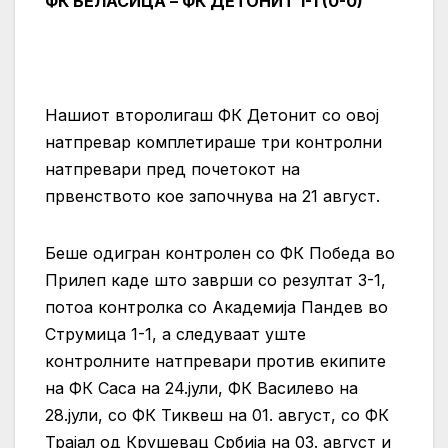
ФК БЕЛАСИЦА – ФК ДЕТОНИТ 1-1 (0-0)
Нашиот второлигаш ФК Детонит со овој
натпревар комплетираше три контролни
натпревари пред почетокот на
првенството кое започнува на 21 август.
Беше одигран контролен со ФК Победа во
Прилеп каде што заврши со резултат 3-1,
потоа контролка со Академија Пандев во
Струмица 1-1, а следуваат уште
контролните натпревари против екипите
на ФК Саса на 24.јули, ФК Василево на
28.јули, со ФК Тиквеш на 01. август, со ФК
Трајал од Крушевац Србија на 03. август и