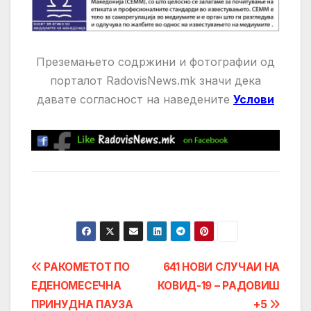
Преземањето содржини и фотографии од
порталот RadovisNews.mk значи дека
давате
согласност на нaведените
Услови
Post
РАКОМЕТОТ ПО
641 НОВИ СЛУЧАИ НА
ЕДЕНОМЕСЕЧНА
КОВИД-19 – РАДОВИШ
navigation
ПРИНУДНА ПАУЗА
+5