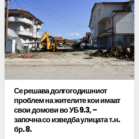
Се решава долгогодишниот
проблем на жителите кои имаат
свои домови во УБ 9.3, –
започна со изведба улицата т.н.
бр. 8.