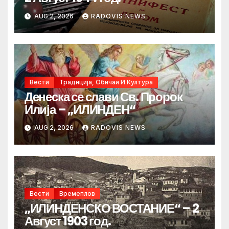
AUG 2, 2026
RADOVIS NEWS
Вести
Традиција, Обичаи И Култура
Денеска се слави Св. Пророк
Илија – „ИЛИНДЕН“
AUG 2, 2026
RADOVIS NEWS
Вести
Времеплов
„ИЛИНДЕНСКО ВОСТАНИЕ“ – 2
Август 1903 год.