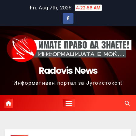
Skip
Fri. Aug 7th, 2026
4:22:59 AM
to
content
Radovis News
Информативен портал за Југоистокот!