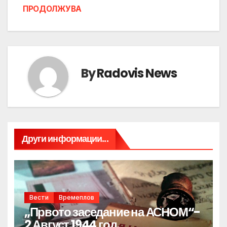
ПРОДОЛЖУВА
By
Radovis News
Други информации...
Вести
Времеплов
„Првото заседание на АСНОМ“-
2 Август 1944 год.