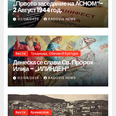
„Првото заседание на АСНОМ“-
2 Август 1944 год.
02/08/2026
RADOVIS NEWS
Вести
Традиција, Обичаи И Култура
Денеска се слави Св. Пророк
Илија – „ИЛИНДЕН“
02/08/2026
RADOVIS NEWS
Вести
Времеплов