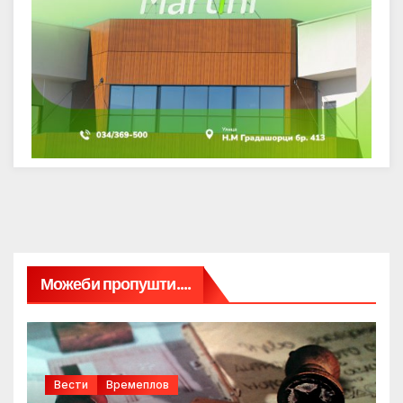
Можеби пропушти....
Вести
Времеплов