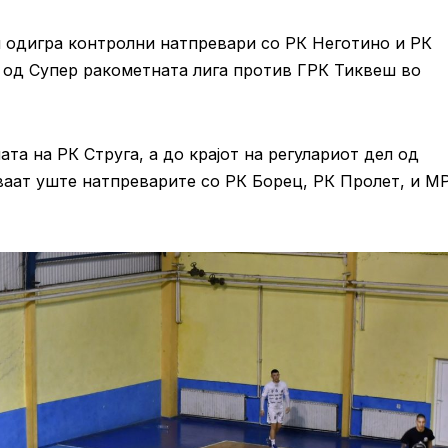
 одигра контролни натпревари со РК Неготино и РК
т од Супер ракометната лига против ГРК Тиквеш во
а на РК Струга, а до крајот на регулариот дел од
ваат уште натпреварите со РК Борец, РК Пролет, и М