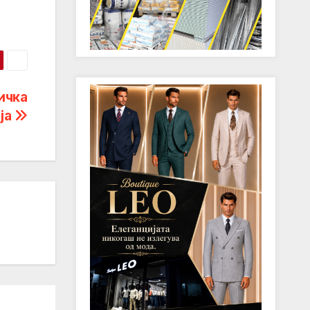
ичка
ја