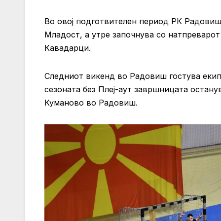
Во овој подготвителен период РК Радовиш
Младост, а утре започнува со натпреваро
Кавадарци.
Следниот викенд во Радовиш гостува екипат
сезоната без Плеј-аут завршницата остану
Куманово во Радовиш.