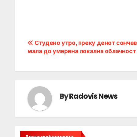
Post
Студено утро, преку денот сончев
мала до умерена локална облачност
navigation
By
Radovis News
Други информации...