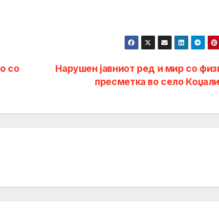
о со
Нарушен јавниот ред и мир со физ
пресметка во село Коџали