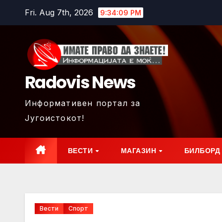
Skip
Fri. Aug 7th, 2026
9:34:11 PM
to
content
Radovis News
Информативен портал за
Југоистокот!
ВЕСТИ
МАГАЗИН
БИЛБОРД
Вести
Спорт