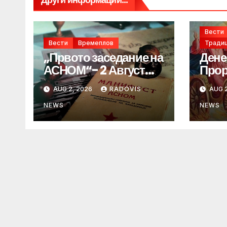
Вести
Вести
Времеплов
Традиц
„Првото заседание на
Дене
АСНОМ“- 2 Август
Прор
1944 год.
„ИЛ
AUG 2, 2026
RADOVIS
AUG 2
NEWS
NEWS