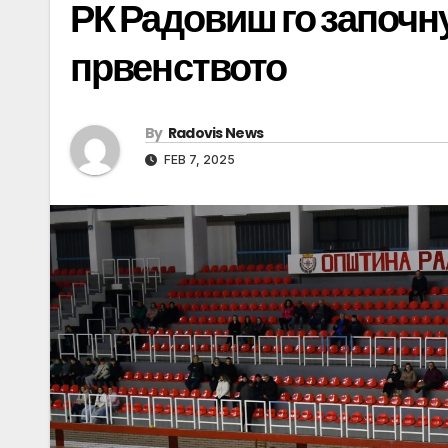
РК Радовиш го започн
првенството
By
Radovis News
FEB 7, 2025